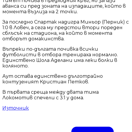
Тимът почива в предходния кръг, но запази
аванса си пред зоната на изпадащите, който в
момента възлиза на 2 точки.
За последно Спартак надигра Миньор (Перник) с
1:0 в Ловеч, а сега му предстои втори пореден
сблъсък на стадиона, на който в момента
отборът домакинства.
Въпреки по-дългата почивка всички
футболисти в отбора тренираха нормално.
Единствено Шола Аделани има леки болки в
коляното.
Аут остава единствено дълготрайно
контузеният Кристиан Петков.
В първата среща между двата тима
Локомотив спечели с 3:1 у дома.
Източник