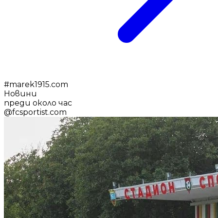
#
marek1915.com
Новини
преди около час
@
fcsportist.com