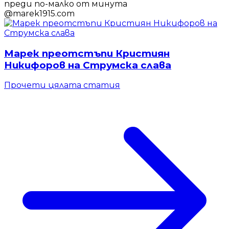
преди по-малко от минута
@
marek1915.com
Марек преотстъпи Кристиян
Никифоров на Струмска слава
Прочети цялата статия