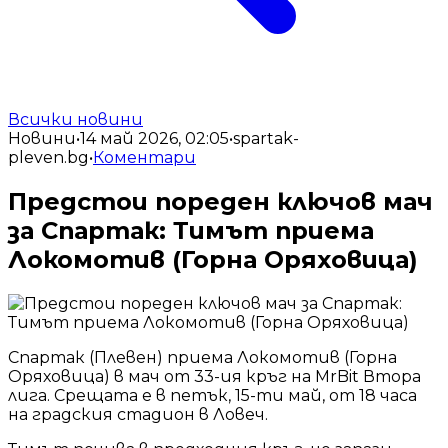
Всички новини
Новини
•
14 май 2026, 02:05
•
spartak-
pleven.bg
•
Коментари
Предстои пореден ключов мач
за Спартак: Тимът приема
Локомотив (Горна Оряховица)
Спартак (Плевен) приема Локомотив (Горна
Оряховица) в мач от 33-ия кръг на MrBit Втора
лига. Срещата е в петък, 15-ти май, от 18 часа
на градския стадион в Ловеч.