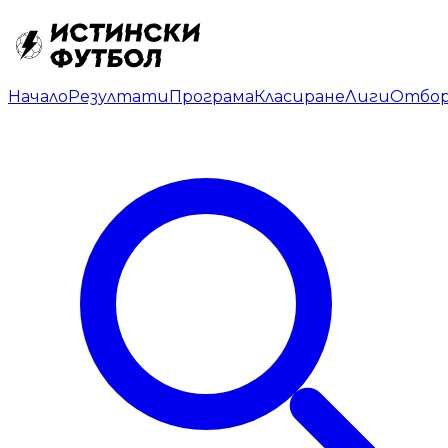
Начало
Резултати
Програма
Класиране
Лиги
Отбо