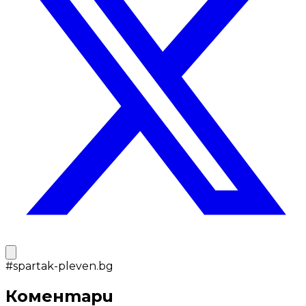
#
spartak-pleven.bg
Коментари