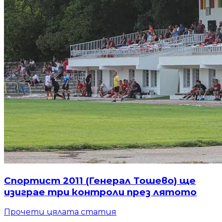
Спортист 2011 (Генерал Тошево) ще
изиграе три контроли през лятото
Прочети цялата статия