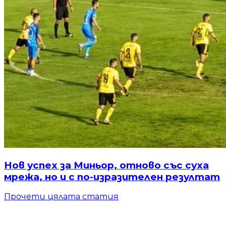
Нов успех за Миньор, отново със суха
мрежа, но и с по-изразителен резултат
Прочети цялата статия