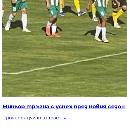
Миньор тръгна с успех през новия сезон
Прочети цялата статия