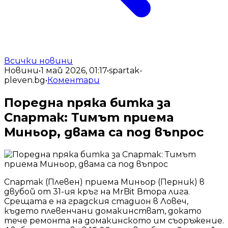
Всички новини
Новини
•
1 май 2026, 01:17
•
spartak-
pleven.bg
•
Коментари
Поредна пряка битка за
Спартак: Тимът приема
Миньор, двама са под въпрос
Спартак (Плевен) приема Миньор (Перник) в
двубой от 31-ия кръг на MrBit Втора лига.
Срещата е на градския стадион в Ловеч,
където плевенчани домакинстват, докато
тече ремонта на домакинското им съоръжение.