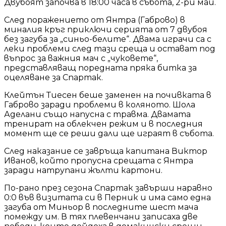
Двубоят започва в 18:00 часа в събота, 2-ри май.
След поражението от Янтра (Габрово) в
миналия кръг приключи серията от 7 двубоя
без загуба за „синьо-белите“. Двама играчи са с
леки проблеми след тази среща и остават под
въпрос за важния мач с „чуковете“,
представляващ поредната пряка битка за
оцеляване за Спартак.
Клейтън Тиесен беше заменен на почивката в
Габрово заради проблеми в коляното. Шола
Аделани също напусна с травма. Двамата
тренират на облекчен режим и в последния
момент ще се реши дали ще играят в събота.
След наказание се завръща капитана Виктор
Иванов, който пропусна срещата с Янтра
заради натрупани жълти картони.
По-рано през сезона Спартак завърши наравно
0:0 във визитата си в Перник и има само една
загуба от Миньор в последните шест мача
помежду им. В тях плевенчани записаха две