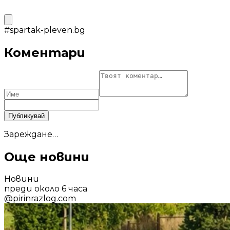
#
spartak-pleven.bg
Коментари
Публикувай
Зареждане…
Още новини
Новини
преди около 6 часа
@
pirinrazlog.com