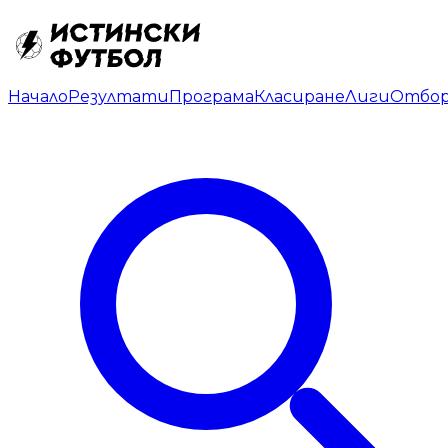
Начало
Резултати
Програма
Класиране
Лиги
Отбо