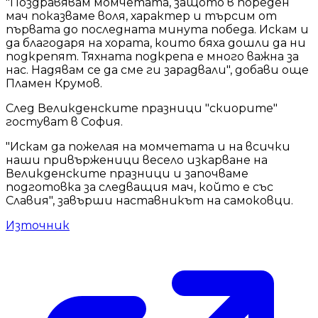
"Поздравявам момчетата, защото в пореден
мач показваме воля, характер и търсим от
първата до последната минута победа. Искам и
да благодаря на хората, които бяха дошли да ни
подкрепят. Тяхната подкрепа е много важна за
нас. Надявам се да сме ги зарадвали", добави още
Пламен Крумов.
След Великденските празници "скиорите"
гостуват в София.
"Искам да пожелая на момчетата и на всички
наши привърженици весело изкарване на
Великденските празници и започваме
подготовка за следващия мач, който е със
Славия", завърши наставникът на самоковци.
Източник