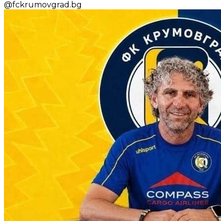
@
fckrumovgrad.bg