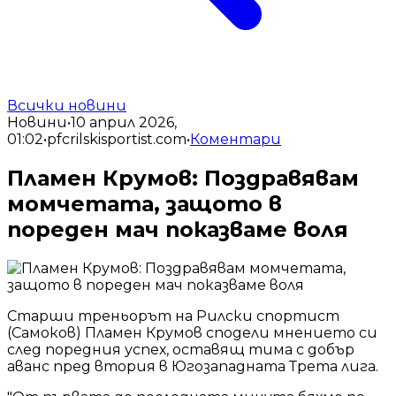
Всички новини
Новини
•
10 април 2026,
01:02
•
pfcrilskisportist.com
•
Коментари
Пламен Крумов: Поздравявам
момчетата, защото в
пореден мач показваме воля
Старши треньорът на Рилски спортист
(Самоков) Пламен Крумов сподели мнението си
след поредния успех, оставящ тима с добър
аванс пред втория в Югозападната Трета лига.