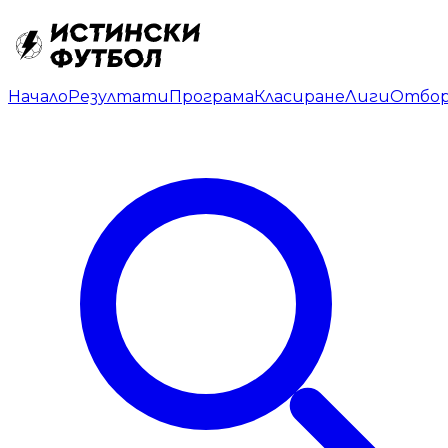
Начало
Резултати
Програма
Класиране
Лиги
Отбо