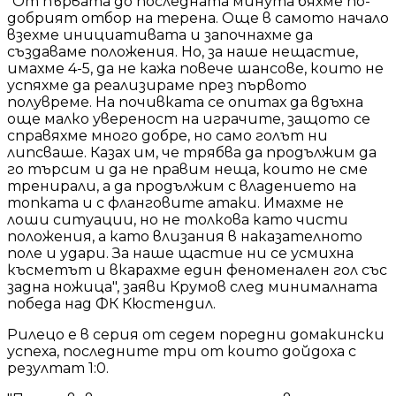
"От първата до последната минута бяхме по-
добрият отбор на терена. Още в самото начало
взехме инициативата и започнахме да
създаваме положения. Но, за наше нещастие,
имахме 4-5, да не кажа повече шансове, които не
успяхме да реализираме през първото
полувреме. На почивката се опитах да вдъхна
още малко увереност на играчите, защото се
справяхме много добре, но само голът ни
липсваше. Казах им, че трябва да продължим да
го търсим и да не правим неща, които не сме
тренирали, а да продължим с владението на
топката и с фланговите атаки. Имахме не
лоши ситуации, но не толкова като чисти
положения, а като влизания в наказателното
поле и удари. За наше щастие ни се усмихна
късметът и вкарахме един феноменален гол със
задна ножица", заяви Крумов след минималната
победа над ФК Кюстендил.
Рилецо е в серия от седем поредни домакински
успеха, последните три от които дойдоха с
резултат 1:0.