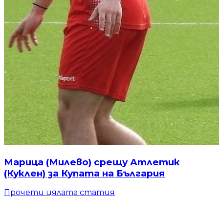
Марица (Милево) срещу Атлетик
(Куклен) за Купата на България
Прочети цялата статия