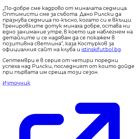
„По-добре сме кадрово от миналата седмица.
Оптимисти сме за събота. Дано Рилски да
празнува седмица по-късно, когато си е вкъщи.
Тренировките дотук минаха добре, остава ни
едно занимание утре, в което ще наблегнем на
детайлите и се надявам да се покажем в
позитивна светлина“, каза Костурков за
официалния сайт на клуба и
istinskifutbol.bg
.
Септември е в серия от четири поредни
успеха над Рилски, последният от които дойде
при първата им среща този сезон.
Източник