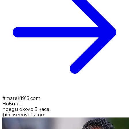
#
marek1915.com
Новини
преди около 3 часа
@
fcasenovets.com