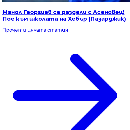
Манол Георгиев се раздели с Асеновец!
Пое към школата на Хебър (Пазарджик)
Прочети цялата статия