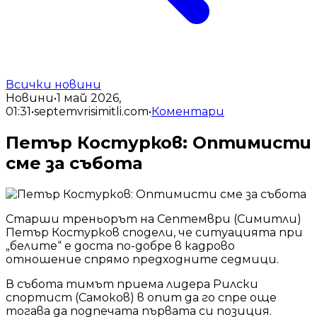
Всички новини
Новини
•
1 май 2026,
01:31
•
septemvrisimitli.com
•
Коментари
Петър Костурков: Оптимисти
сме за събота
Старши треньорът на Септември (Симитли)
Петър Костурков сподели, че ситуацията при
„белите“ е доста по-добре в кадрово
отношение спрямо предходните седмици.
В събота тимът приема лидера Рилски
спортист (Самоков) в опит да го спре още
тогава да подпечата първата си позиция.