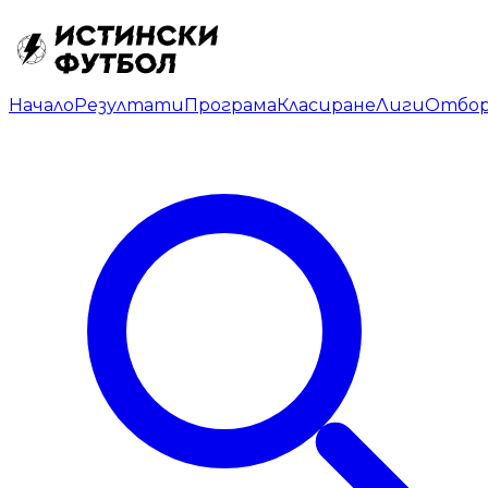
Начало
Резултати
Програма
Класиране
Лиги
Отбо