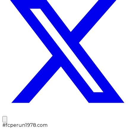
#
fcperun1978.com