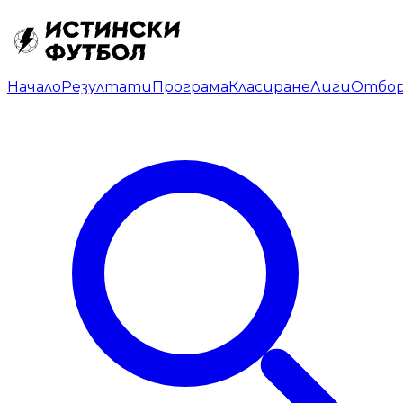
Начало
Резултати
Програма
Класиране
Лиги
Отбо