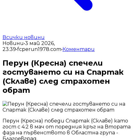
Всички новини
Новини
•
3 май 2026,
23:39
•
fcperun1978.com
•
Коментари
Перун (Кресна) спечели
гостуването си на Спартак
(Склаве) след страхотен
обрат
Перун (Кресна) победи Спартак (Склаве) като
гост с 4:2 в мач от поредния кръг на Втората
фаза на първенството в Областна група -
Благоевград.