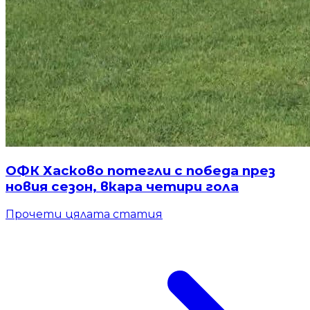
ОФК Хасково потегли с победа през
новия сезон, вкара четири гола
Прочети цялата статия