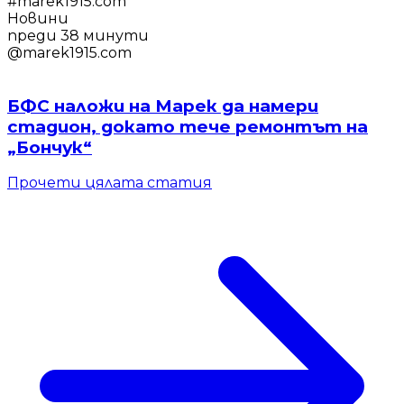
#
marek1915.com
Новини
преди 38 минути
@
marek1915.com
БФС наложи на Марек да намери
стадион, докато тече ремонтът на
„Бончук“
Прочети цялата статия