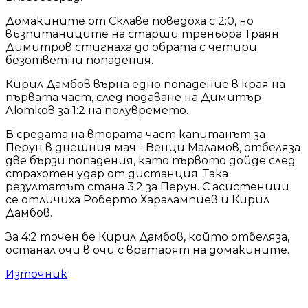
Домакините от Склаве поведоха с 2:0, но
възпитаниците на старши треньора Траян
Димитров стигнаха до обрата с четири
безответни попадения.
Кирил Дамбов върна едно попадение в края на
първата част, след подаване на Димитър
Лютков за 1:2 на полувремето.
В средата на втората част капитанът за
Перун в днешния мач - Венци Маламов, отбеляза
две бързи попадения, като първото дойде след
страхотен удар от дистанция. Така
резултатът стана 3:2 за Перун. С асистенции
се отличиха Роберто Харалампиев и Кирил
Дамбов.
За 4:2 точен бе Кирил Дамбов, който отбеляза,
останал очи в очи с вратарят на домакините.
Източник