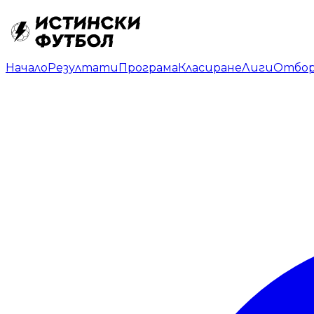
Начало
Резултати
Програма
Класиране
Лиги
Отбо