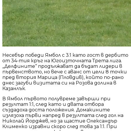
Несебър победи Ямбол с 3:1 като гост в дербито
от 34-тия кръг на Югоизточната Трета лига.
„Делфините“ продължават да бъдат лидери в
първенството, но вече с аванс от цели 8 точки
пред втория Марица (Пловдив), който по-рано
днес загуби визитата си на Розова долина в
Казанлък.
В Ямбол първото полувреме завърши при
резултат 1:1, след като и двата отбора
създадоха доста положения. Домакините
излязоха първи напред в резултата след гол на
Николай Йорджев, но за щастие Олександър
Клименко изравни скоро след това за 1:1. При