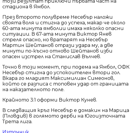
този резултат приключи първата част на
стадиона в Ямбол.
През второто полувреме Несебър наложи
своята воля и стигна до успеха, макар че около
60-ата минута ямболии имаха няколко опасни
ситуации. В 67-ата минута Виктор Янев
стреля опасно, но вратарят на Несебър
Мартин Шейтанов отрази удара му, а две
минути по-късно отново Шейтанов изби
опасен изстрел на Станислав Вълчев.
Точно в този момент, при подема на Ямбол, ОФК
Несебър стигна до успокоителен втори гол.
Вкара го младият Максимилиан Симеонов,
който се разписа с топовен удар от границата
на наказателното поле.
Крайното 3:1 оформи Виктор Кунев.
В следващия кръг Несебър е домакин на Марица
(Пловдив) в голямото дерби на Югоизточната
Трета лига.
Източник