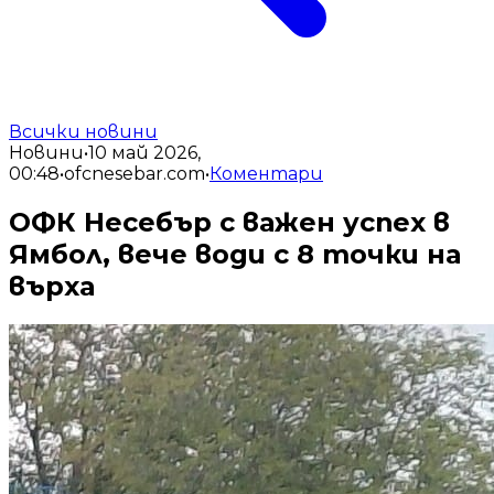
Всички новини
Новини
•
10 май 2026,
00:48
•
ofcnesebar.com
•
Коментари
ОФК Несебър с важен успех в
Ямбол, вече води с 8 точки на
върха