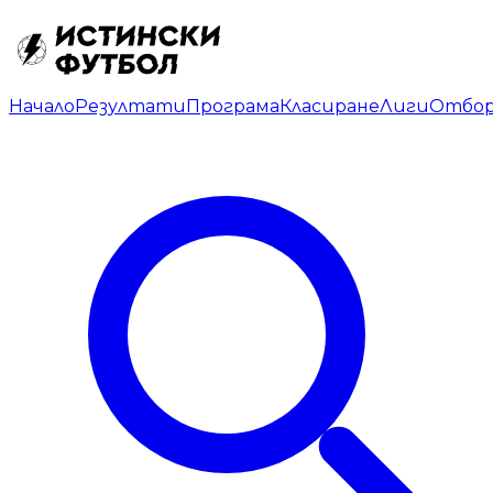
Начало
Резултати
Програма
Класиране
Лиги
Отбо