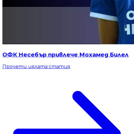
ОФК Несебър привлече Мохамед Билел
Прочети цялата статия