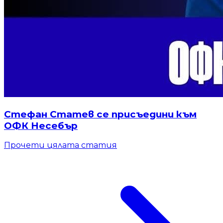
Стефан Статев се присъедини към
ОФК Несебър
Прочети цялата статия