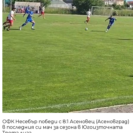
ОФК Несебър победи с 8:1 Асеновец (Асеновград)
в последния си мач за сезона в Югоизточната
Трета лига.