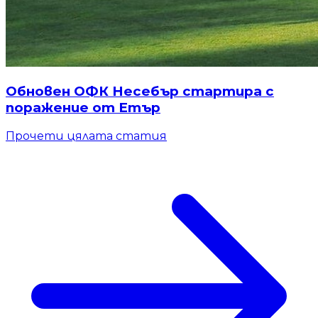
Обновен ОФК Несебър стартира с
поражение от Етър
Прочети цялата статия