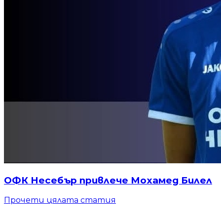
ОФК Несебър привлече Мохамед Билел
Прочети цялата статия