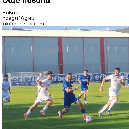
Още новини
Новини
преди 16 дни
@
ofcnesebar.com