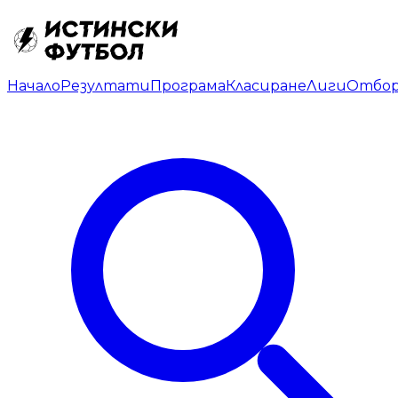
Начало
Резултати
Програма
Класиране
Лиги
Отбо