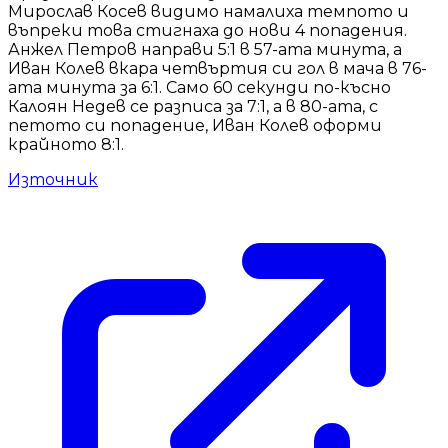
Мирослав Косев видимо намалиха темпото и
въпреки това стигнаха до нови 4 попадения.
Анжел Петров направи 5:1 в 57-ата минута, а
Иван Колев вкара четвъртия си гол в мача в 76-
ата минута за 6:1. Само 60 секунди по-късно
Калоян Недев се разписа за 7:1, а в 80-ата, с
петото си попадение, Иван Колев оформи
крайното 8:1.
Източник