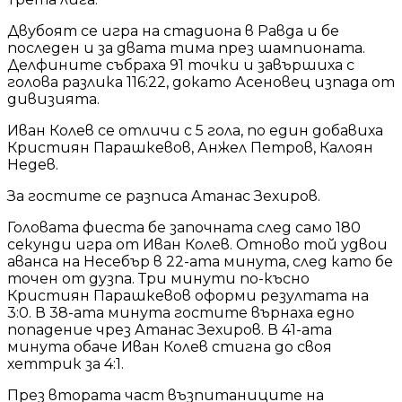
Двубоят се игра на стадиона в Равда и бе
последен и за двата тима през шампионата.
Делфините събраха 91 точки и завършиха с
голова разлика 116:22, докато Асеновец изпада от
дивизията.
Иван Колев се отличи с 5 гола, по един добавиха
Кристиян Парашкевов, Анжел Петров, Калоян
Недев.
За гостите се разписа Атанас Зехиров.
Головата фиеста бе започната след само 180
секунди игра от Иван Колев. Отново той удвои
аванса на Несебър в 22-ата минута, след като бе
точен от дузпа. Три минути по-късно
Кристиян Парашкевов оформи резултата на
3:0. В 38-ата минута гостите върнаха едно
попадение чрез Атанас Зехиров. В 41-ата
минута обаче Иван Колев стигна до своя
хеттрик за 4:1.
През втората част възпитаниците на