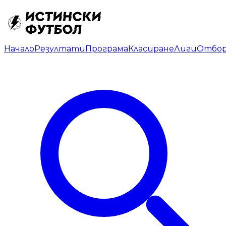
Начало
Резултати
Програма
Класиране
Лиги
Отбо