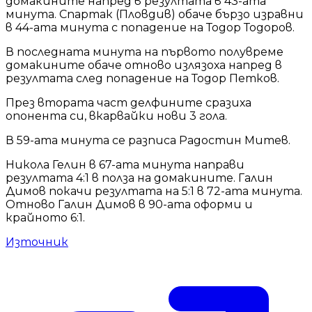
домакините напред в резултата в 43-ата
минута. Спартак (Пловдив) обаче бързо изравни
в 44-ата минута с попадение на Тодор Тодоров.
В последната минута на първото полувреме
домакините обаче отново излязоха напред в
резултата след попадение на Тодор Петков.
През втората част делфините сразиха
опонента си, вкарвайки нови 3 гола.
В 59-ата минута се разписа Радостин Митев.
Никола Гелин в 67-ата минута направи
резултата 4:1 в полза на домакините. Галин
Димов покачи резултата на 5:1 в 72-ата минута.
Отново Галин Димов в 90-ата оформи и
крайното 6:1.
Източник