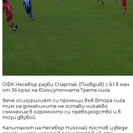
ОФК Несебър разби Спартак (Пловдив) с 6:1 в мач
от 36 кръг на Югоизточната Трета лига.
Вече осигурилият си промоци във Втора лига
тим на домакините не остави никакво
съмнение в огромното си превъзходство и в
този двубой.
Капитанът на Несебър Николай Костов изведе