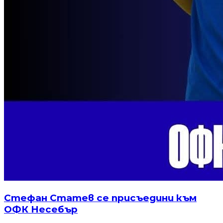
Стефан Статев се присъедини към
ОФК Несебър