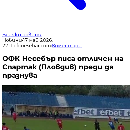
Всички новини
Новини
•
17 май 2026,
22:11
•
ofcnesebar.com
•
Коментари
ОФК Несебър писа отличен на
Спартак (Пловдив) преди да
празнува