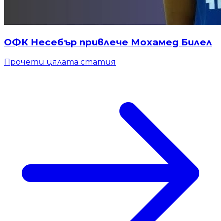
ОФК Несебър привлече Мохамед Билел
Прочети цялата статия