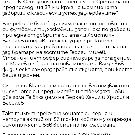
сезон в Югоизточната Трета лига. Срещата от
предпоследния 37-ми кръг на шампионата
завърши с класически успех за „червените“.
Въпреки че бяха без голяма част от основните
си футболисти, хасковлии започнаха по-добре и
при една от добрите си атаки Християн
Василев отправи опасен удар, при който
топката се удари в напречната греда и падна
зад вратаря на гостите Георги Милев.
Страничният рефер сигнализира за попадение,
но Милев не беше на това мнение и влезе във
физическа саморазправа със съдията, при което
беше изгонен.
След почивката домакините се възползваха от
численото си предимство и отбелязаха нови
два гола. Те бяха дело на Беркай Халил и Хрисиян
Василев.
Така тимът прекъсна лошата си серия и
натрупа актив от 52 точки, който му отрежда
осмото място във временното класиране.