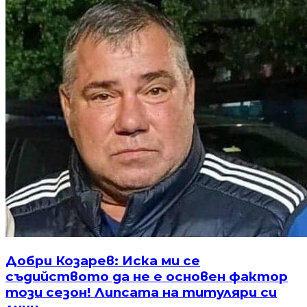
Добри Козарев: Иска ми се
съдийството да не е основен фактор
този сезон! Липсата на титуляри си