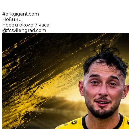
#
ofkgigant.com
Новини
преди около 7 часа
@
fcsvilengrad.com