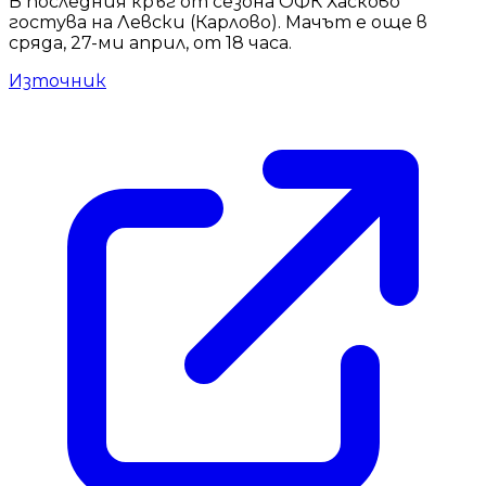
В последния кръг от сезона ОФК Хасково
гостува на Левски (Карлово). Мачът е още в
сряда, 27-ми април, от 18 часа.
Източник