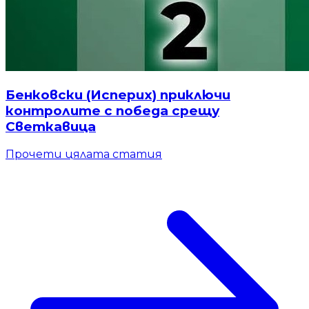
Бенковски (Исперих) приключи
контролите с победа срещу
Светкавица
Прочети цялата статия