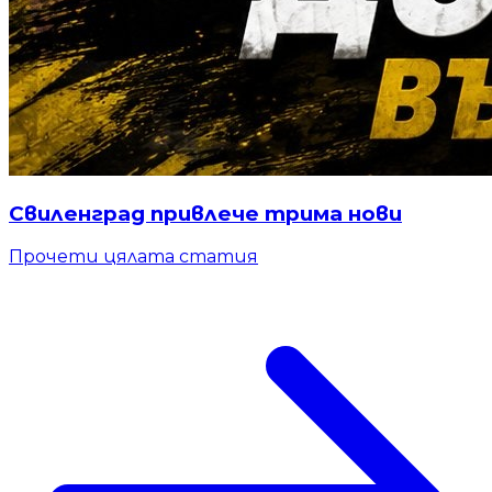
Свиленград привлече трима нови
Прочети цялата статия