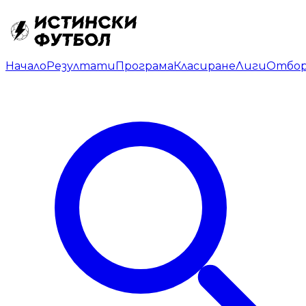
Начало
Резултати
Програма
Класиране
Лиги
Отбо