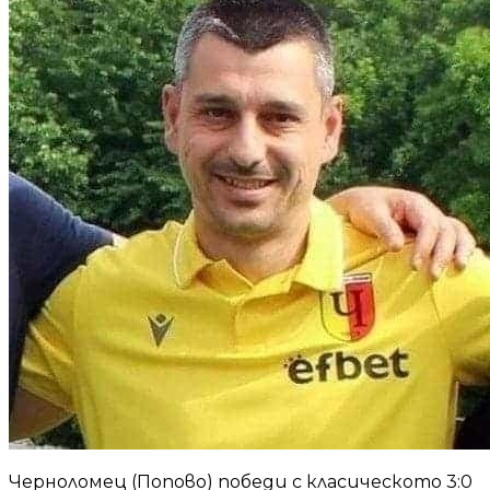
Черноломец (Попово) победи с класическото 3:0