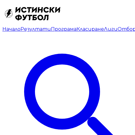
Начало
Резултати
Програма
Класиране
Лиги
Отбо