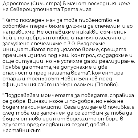
Доростол (Силистра) в мач от последния кръг
на Североизточната Трета лига.
"Като последен мач за това първенство на
собствен терен бяхме длъжни да спечелим и го
направихме. Не оставихме никакви съмнения
кой е по-добрият отбор и напълно логично и
заслужено спечелихме с 3:0. Владеехме
инициативата през цялото време, срещата
премина изцяло под наш контрол, създадохме и
още ситуации, но не успяхме да ги реализираме.
Трябва да отчета, че допуснахме и две
опасности пред нашата врата", коментира
старши треньорът Невен Венков пред
официалния сайт на Черноломец (Попово).
"Поздравявам момчетата за победата, справиха
се добре. Винаги може и по-добре, но нека не
бъдем максималисти. Сега излизаме в почивка, а
след това ще започнем да се готвим за това да
бъдем отново един от водещите отбори в
групата през следващия сезон", добави
наставникът.