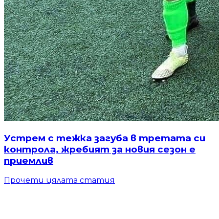
Устрем с тежка загуба в третата си
контрола, жребият за новия сезон е
приемлив
Прочети цялата статия