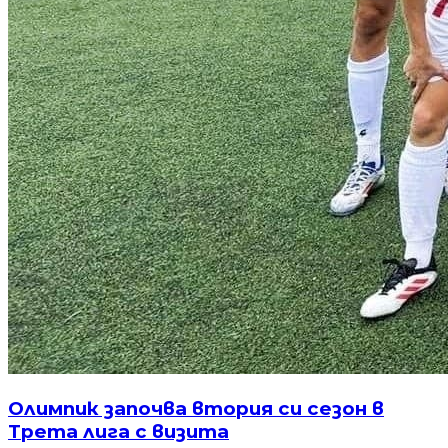
Олимпик започва втория си сезон в
Трета лига с визита