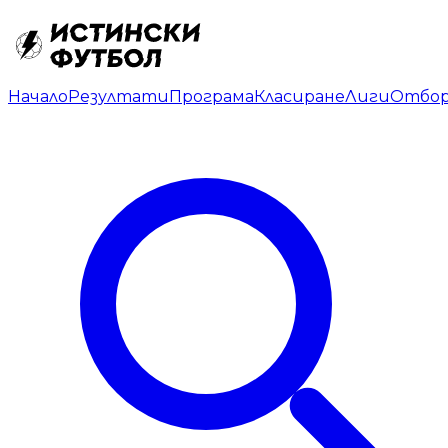
Начало
Резултати
Програма
Класиране
Лиги
Отбо