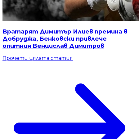
Вратарят Димитър Илиев премина в
Добруджа, Бенковски привлече
опитния Венцислав Димитров
Прочети цялата статия