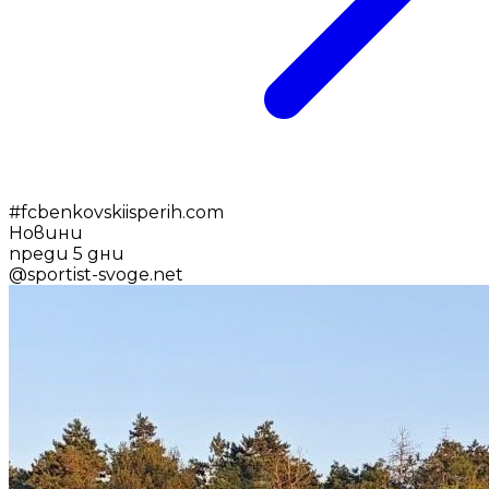
#
fcbenkovskiisperih.com
Новини
преди 5 дни
@
sportist-svoge.net