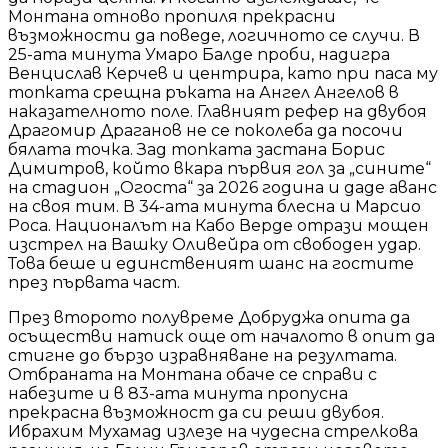
Монтана отново пропиля прекрасни
възможности да поведе, логичното се случи. В
25-ата минута Умаро Балде проби, надигра
Венцислав Керчев и центрира, като при паса му
топката срещна ръката на Ангел Ангелов в
наказателното поле. Главният рефер на двубоя
Драгомир Драганов не се поколеба да посочи
бялата точка. Зад топката застана Борис
Димитров, който вкара първия гол за „сините“
на стадион „Огоста“ за 2026 година и даде аванс
на своя тим. В 34-ата минута блесна и Марсио
Роса. Националът на Кабо Верде отрази мощен
изстрел на Вашку Оливейра от свободен удар.
Това беше и единственият шанс на гостите
през първата част.
През второто полувреме Добруджа опита да
осъществи натиск още от началото в опит да
стигне до бързо изравняване на резултата.
Отбраната на Монтана обаче се справи с
набезите и в 83-ата минута пропусна
прекрасна възможност да си реши двубоя.
Ибрахим Мухамад излезе на чудесна стрелкова