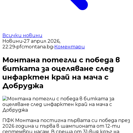
Всички новини
Новини
•
27 април 2026,
22:29
•
pfcmontana.bg
•
Коментари
Монтана потегли с победа в
битката за оцеляване след
инфарктен край на мача с
Добруджа
ПФК Монтана постигна първата си победа през
2026 година и първа в шампионата от 12-ти
септември насам. В среща от 31-вия кръг на