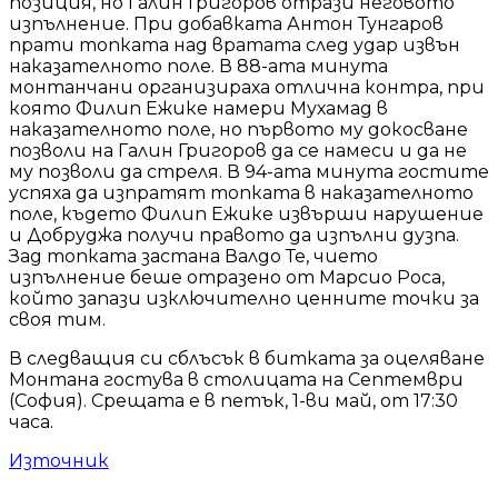
позиция, но Галин Григоров отрази неговото
изпълнение. При добавката Антон Тунгаров
прати топката над вратата след удар извън
наказателното поле. В 88-ата минута
монтанчани организираха отлична контра, при
която Филип Ежике намери Мухамад в
наказателното поле, но първото му докосване
позволи на Галин Григоров да се намеси и да не
му позволи да стреля. В 94-ата минута гостите
успяха да изпратят топката в наказателното
поле, където Филип Ежике извърши нарушение
и Добруджа получи правото да изпълни дузпа.
Зад топката застана Валдо Те, чието
изпълнение беше отразено от Марсио Роса,
който запази изключително ценните точки за
своя тим.
В следващия си сблъсък в битката за оцеляване
Монтана гостува в столицата на Септември
(София). Срещата е в петък, 1-ви май, от 17:30
часа.
Източник