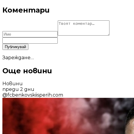
Коментари
Публикувай
Зареждане…
Още новини
Новини
преди 2 дни
@
fcbenkovskiisperih.com