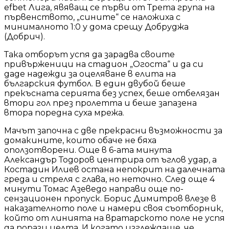
efbet Лига, явяващ се първи от Трета група на
първенството, „сините“ се наложиха с
минималното 1:0 у дома срещу Добруджа
(Добрич).
Така отборът успя да зарадва своите
привърженици на стадион „Огоста“ и да си
даде надежди за оцеляване в елита на
българския футбол. В един двубой беше
прекъсната серията без успех, беше отбелязан
втори гол през пролетта и беше запазена
втора поредна суха мрежа.
Мачът започна с две прекрасни възможности за
домакините, които обаче не бяха
оползотворени. Още в 6-ата минута
Александър Тодоров центрира от ъглов удар, а
Костадин Илиев остана непокрит на далечната
греда и стреля с глава, но неточно. След още 4
минути Томас Азеведо направи още по-
сензационен пропуск. Борис Димитров влезе в
наказателното поле и намери своя съотборник,
който от линията на вратарското поле не успя
да порази целта. И когато изглеждаше, че