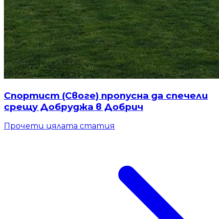
Спортист (Своге) пропусна да спечели
срещу Добруджа в Добрич
Прочети цялата статия