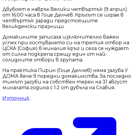
Двубоят е навръх Велики четвъртък (9 април)
от 16:00 часа в Гоце Делчев. Кръгът се играе в
четвъртък заради предстоящите
великденски празници.
Домакините записаха изключително важен
успех при гостуването си на третия отбор на
ЦСКА (София) в миналия кръг и сега се нуждаят
от силна подкрепа срещу един от най-
солидните отбори в групата.
На практика Пирин (Гоце Делчев) няма загуба У
ДОМА вече 9 поредни домакинства. За последно
тимът загуби на собствен терен на 31 август
миналата година с 1:2 от дубъла на Славия.
Източник