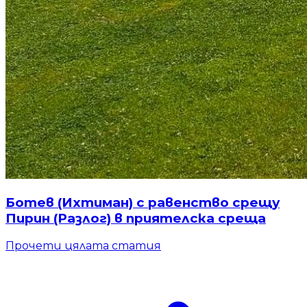
Ботев (Ихтиман) с равенство срещу
Пирин (Разлог) в приятелска среща
Прочети цялата статия