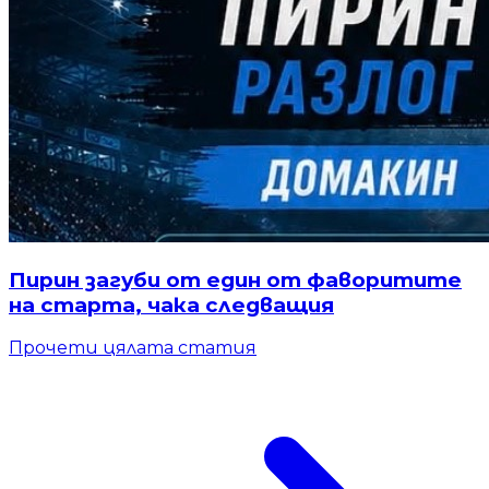
Пирин загуби от един от фаворитите
на старта, чака следващия
Прочети цялата статия