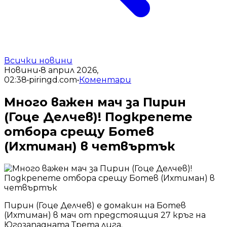
Всички новини
Новини
•
8 април 2026,
02:38
•
piringd.com
•
Коментари
Много важен мач за Пирин
(Гоце Делчев)! Подкрепете
отбора срещу Ботев
(Ихтиман) в четвъртък
Пирин (Гоце Делчев) е домакин на Ботев
(Ихтиман) в мач от предстоящия 27 кръг на
Югозападната Трета лига.