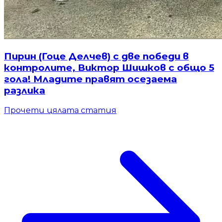
Пирин (Гоце Делчев) с две победи в
контролите, Виктор Шишков с общо 5
гола! Младите правят осезаема
разлика
Прочети цялата статия