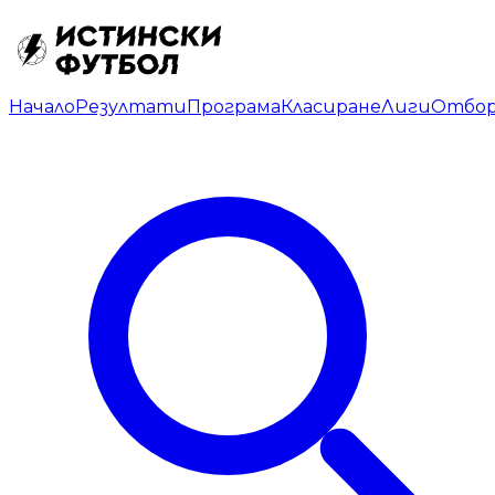
Начало
Резултати
Програма
Класиране
Лиги
Отбо