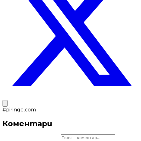
#
piringd.com
Коментари