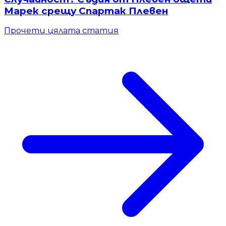
Марек срещу Спартак Плевен
Прочети цялата статия