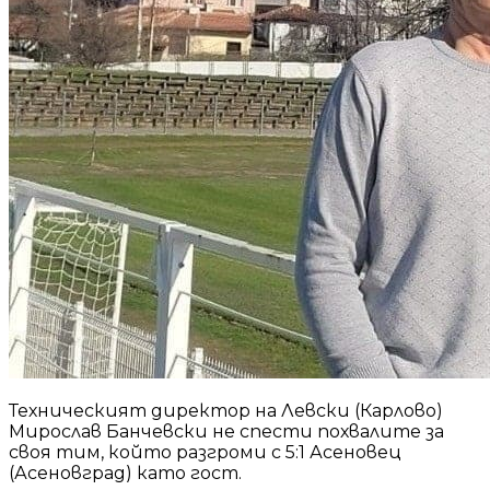
Техническият директор на Левски (Карлово)
Мирослав Банчевски не спести похвалите за
своя тим, който разгроми с 5:1 Асеновец
(Асеновград) като гост.