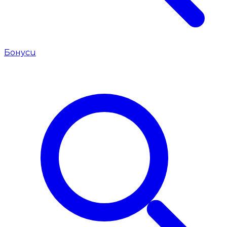
Бонуси