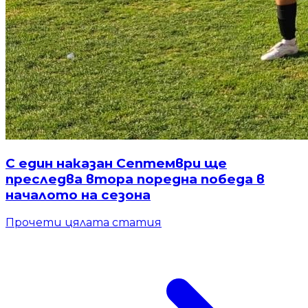
С един наказан Септември ще
преследва втора поредна победа в
началото на сезона
Прочети цялата статия