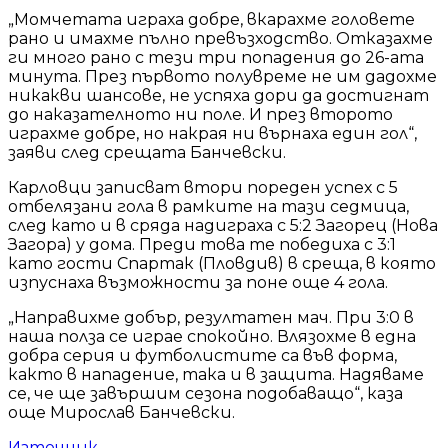
„Момчетата играха добре, вкарахме головете
рано и имахме пълно превъзходство. Отказахме
ги много рано с тези три попадения до 26-ата
минута. През първото полувреме не им дадохме
никакви шансове, не успяха дори да достигнат
до наказателното ни поле. И през второто
играхме добре, но накрая ни върнаха един гол“,
заяви след срещата Банчевски.
Карловци записват втори пореден успех с 5
отбелязани гола в рамките на тази седмица,
след като и в сряда надиграха с 5:2 Загорец (Нова
Загора) у дома. Преди това те победиха с 3:1
като гости Спартак (Пловдив) в среща, в която
изпуснаха възможности за поне още 4 гола.
„Направихме добър, резултатен мач. При 3:0 в
наша полза се играе спокойно. Влязохме в една
добра серия и футболистите са във форма,
както в нападение, така и в защита. Надяваме
се, че ще завършим сезона подобаващо“, каза
още Мирослав Банчевски.
Източник