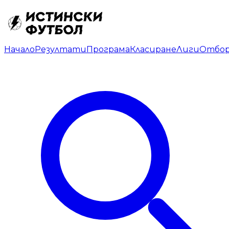
Начало
Резултати
Програма
Класиране
Лиги
Отбо