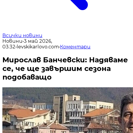
Всички новини
Новини
•
3 май 2026,
03:32
•
levskikarlovo.com
•
Коментари
Мирослав Банчевски: Надяваме
се, че ще завършим сезона
подобаващо