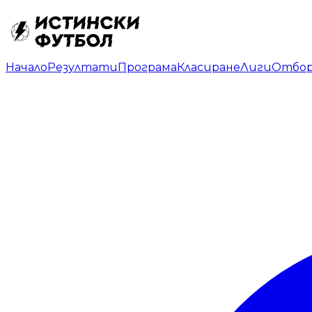
Начало
Резултати
Програма
Класиране
Лиги
Отбо