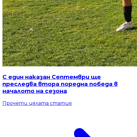
С един наказан Септември ще
преследва втора поредна победа в
началото на сезона
Прочети цялата статия