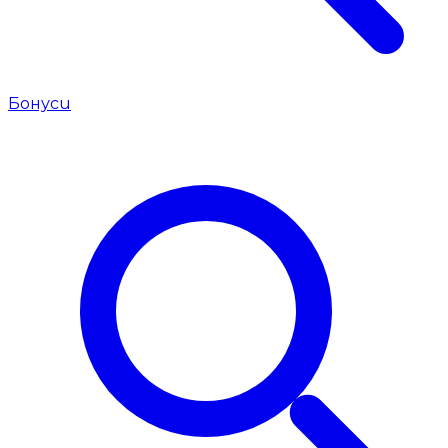
Бонуси