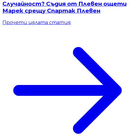
Случайност? Съдия от Плевен ощети
Марек срещу Спартак Плевен
Прочети цялата статия