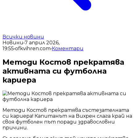
Всички новини
Новини
•
7 април 2026,
19:55
•
ofkvihren.com
•
Коментари
Методи Костов прекратява
активната си футболна
кариера
Методи Костов прекратява състезателната
си кариера! Капитанът на Вихрен слага край на
своя футболен път поради здравословни
причини.