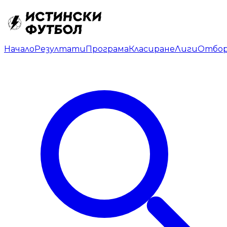
Начало
Резултати
Програма
Класиране
Лиги
Отбо