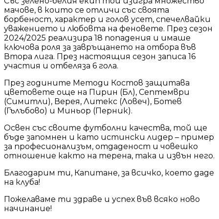
Със зелено-белия екип той изигра множество
мачове, в които се отличи със своята
борбеност, характер и голов усет, спечелвайки
уважението и любовта на феновете. През сезон
2024/2025 реализира 18 попадения и имаше
ключова роля за завръщането на отбора във
Втора лига. През настоящия сезон записа 16
участия и отбеляза 6 гола.
През годините Методи Костов защитава
цветовете още на Пирин (Бл), Септември
(Симитли), Верея, Литекс (Ловеч), Ботев
(Гълъбово) и Миньор (Перник).
Освен със своите футболни качества, той ще
бъде запомнен и като истински лидер – пример
за професионализъм, отдаденост и човешко
отношение както на терена, така и извън него.
Благодарим ти, Капитане, за всичко, което даде
на клуба!
Пожелаваме ти здраве и успех във всяко ново
начинание!