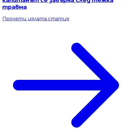
капитанът се завърна след тежка
травма
Прочети цялата статия