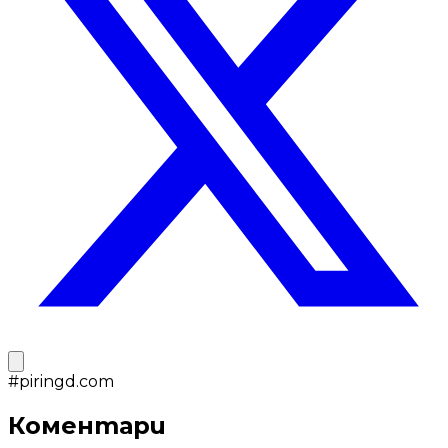
#
piringd.com
Коментари