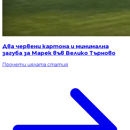
Два червени картона и минимална
загуба за Марек във Велико Търново
Прочети цялата статия