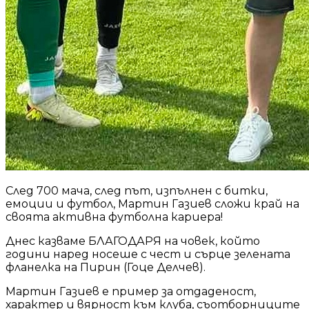
След 700 мача, след път, изпълнен с битки,
емоции и футбол, Мартин Газиев сложи край на
своята активна футболна кариера!
Днес казваме БЛАГОДАРЯ на човек, който
години наред носеше с чест и сърце зелената
фланелка на Пирин (Гоце Делчев).
Мартин Газиев е пример за отдаденост,
характер и вярност към клуба, съотборниците