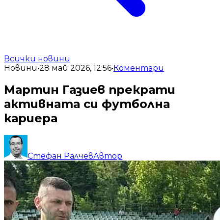
Всички новини
Новини
•
28 май 2026, 12:56
•
Коментари
Мартин Газиев прекрати
активната си футболна
кариера
Стефан Ралчев
Автор