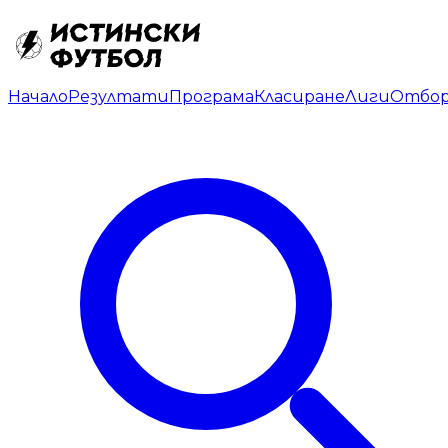
Начало
Резултати
Програма
Класиране
Лиги
Отбо