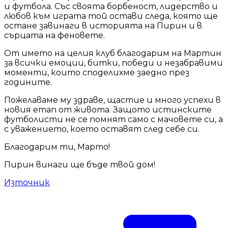
и футбола. Със своята борбеност, лидерство и
любов към играта той остави следа, която ще
остане завинаги в историята на Пирин и в
сърцата на феновете.
От името на целия клуб благодарим на Мартин
за всички емоции, битки, победи и незабравими
моменти, които споделихме заедно през
годините.
Пожелаваме му здраве, щастие и много успехи в
новия етап от живота. Защото истинските
футболисти не се помнят само с мачовете си, а
с уважението, което оставят след себе си.
Благодарим ти, Марто!
Пирин винаги ще бъде твой дом!
Източник