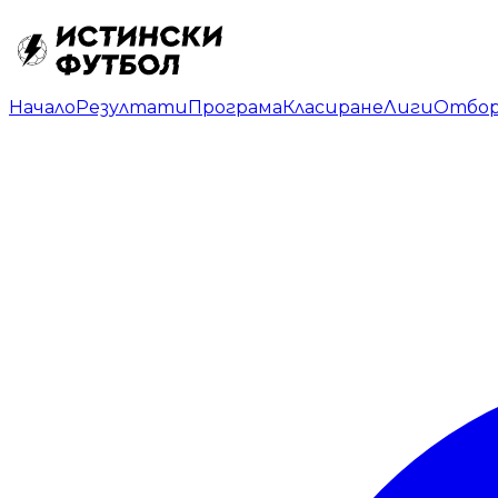
Начало
Резултати
Програма
Класиране
Лиги
Отбо