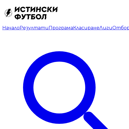
Начало
Резултати
Програма
Класиране
Лиги
Отбо