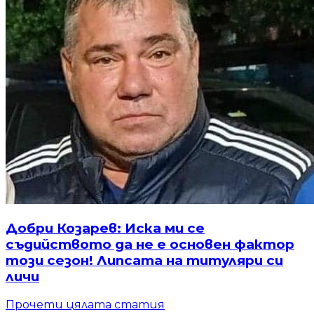
Добри Козарев: Иска ми се
съдийството да не е основен фактор
този сезон! Липсата на титуляри си
личи
Прочети цялата статия