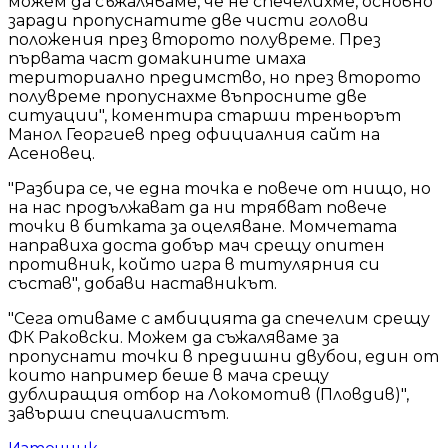
можем да съжаляваме, че не спечелихме, основно
заради пропуснатите две чисти голови
положения през второто полувреме. През
първата част домакините имаха
териториално предимство, но през второто
полувреме пропуснахме въпросните две
ситуации", коментира старши треньорът
Манол Георгиев пред официалния сайт на
Асеновец.
"Разбира се, че една точка е повече от нищо, но
на нас продължават да ни трябват повече
точки в битката за оцеляване. Момчетата
направиха доста добър мач срещу опитен
противник, който игра в титулярния си
състав", добави наставникът.
"Сега отиваме с амбицията да спечелим срещу
ФК Раковски. Можем да съжаляваме за
пропуснати точки в предишни двубои, един от
които например беше в мача срещу
дублиращия отбор на Локомотив (Пловдив)",
завърши специалистът.