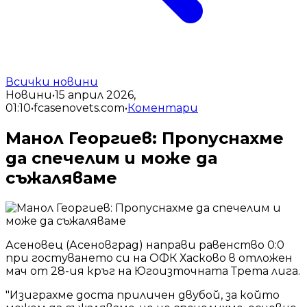
Всички новини
Новини
•
15 април 2026,
01:10
•
fcasenovets.com
•
Коментари
Манол Георгиев: Пропуснахме
да спечелим и може да
съжаляваме
Асеновец (Асеновград) направи равенство 0:0
при гостуването си на ОФК Хасково в отложен
мач от 28-ия кръг на Югоизточната Трета лига.
"Изиграхме доста приличен двубой, за който