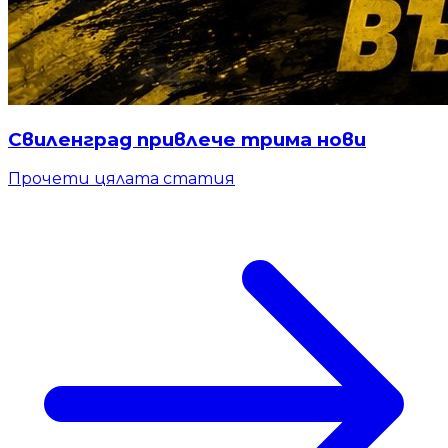
Свиленград привлече трима нови
Прочети цялата статия