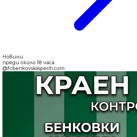
Новини
преди около 18 часа
@
fcbenkovskiisperih.com