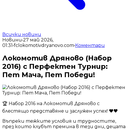
Всички новини
Новини
•
27 май 2026,
01:31
•
fclokomotivdryanovo.com
•
Коментари
Локомотив Дряново (Набор
2016) с Перфектен Турнир:
Пет Мача, Пет Победи!
🏆 Набор 2016 на Локомотив Дряново с
блестящо представяне и заслужен успех! ❤️🖤
Въпреки тежките условия и трудностите,
през които клубът премина в тези дни, децата