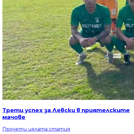
Трети успех за Левски в приятелските
мачове
Прочети цялата статия