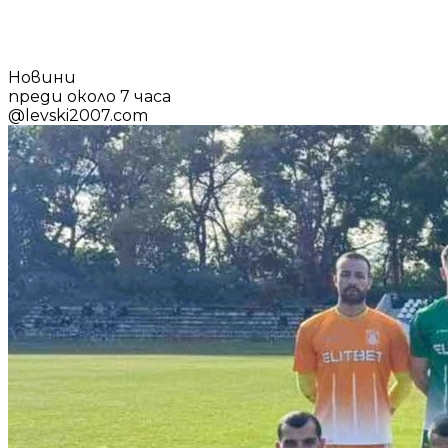
Новини
преди около 7 часа
@
levski2007.com