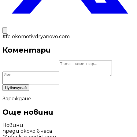
#
fclokomotivdryanovo.com
Коментари
Публикувай
Зареждане…
Още новини
Новини
преди около 6 часа
@
pfcrilskisportist.com