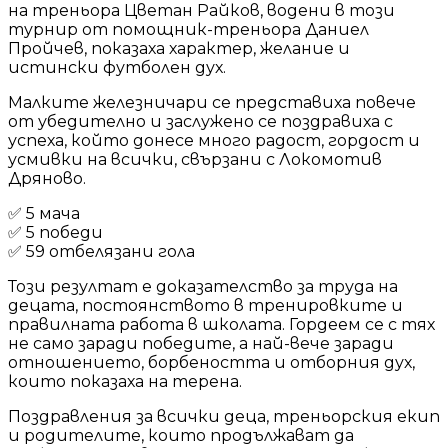
на треньора Цветан Райков, водени в този
турнир от помощник-треньора Даниел
Пройчев, показаха характер, желание и
истински футболен дух.
Малките железничари се представиха повече
от убедително и заслужено се поздравиха с
успеха, който донесе много радост, гордост и
усмивки на всички, свързани с Локомотив
Дряново.
✅ 5 мача
✅ 5 победи
✅ 59 отбелязани гола
Този резултат е доказателство за труда на
децата, постоянството в тренировките и
правилната работа в школата. Гордеем се с тях
не само заради победите, а най-вече заради
отношението, борбеността и отборния дух,
които показаха на терена.
Поздравления за всички деца, треньорския екип
и родителите, които продължават да