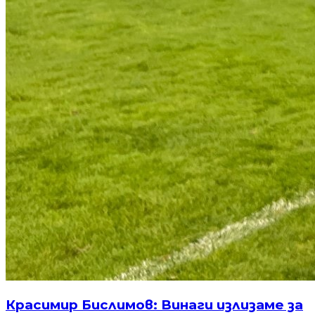
Красимир Бислимов: Винаги излизаме за