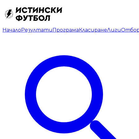
Начало
Резултати
Програма
Класиране
Лиги
Отбо