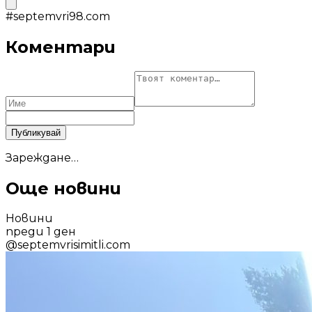
#
septemvri98.com
Коментари
Публикувай
Зареждане…
Още новини
Новини
преди 1 ден
@
septemvrisimitli.com