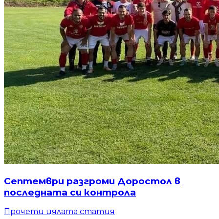
Септември разгроми Доростол в
последната си контрола
Прочети цялата статия