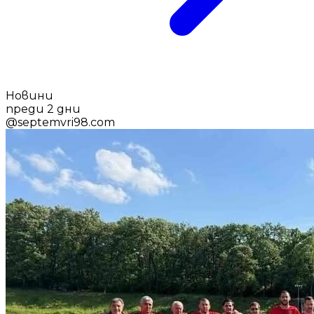
Новини
преди 2 дни
@
septemvri98.com