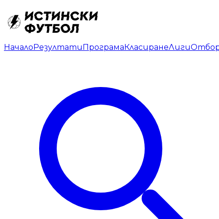
Начало
Резултати
Програма
Класиране
Лиги
Отбо