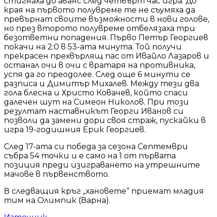
стигнаха до аванс след четвърт час игра. До
края на първото полувреме те не съумяха да
превърнат своите възможности в нови голове,
но през второто полувреме отбелязаха три
безответни попадения. Първо Петър Георгиев
покачи на 2:0 в 53-ата минута. Той получи
прекрасен прехвърлящ пас от Ивайло Лазаров и
останал очи в очи с вратаря на противника,
успя да го преодолее. След още 6 минути се
разписа и Димитър Михалев. Между тези два
гола блесна и Христо Ковачев, който спаси
далечен шут на Симеон Николов. При този
резултат наставникът Георги Иванов си
позволи да замени дори своя страж, пускайки в
игра 19-годишния Ерик Георгиев.
След 17-ата си победа за сезона Септември
събра 54 точки и е само на 1 от първата
позиция преди изиграването на утрешните
мачове в първенството.
В следващия кръг „хановете“ приемат младия
тим на Олимпик (Варна).