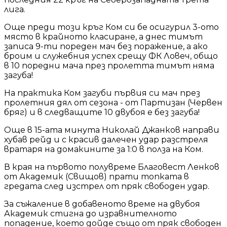
лига.
Още преди този кръг Ком си бе осигурил 3-ото
място в крайното класиране, а днес тимът
записа 9-ти пореден мач без поражение, а ако
броим и служебния успех срещу ФК Ловеч, общо
в 10 поредни мача през пролетта тимът няма
загуба!
На практика Ком загуби първия си мач през
пролетния дял от сезона - от Партизан (Червен
бряг) и в следващите 10 двубоя е без загуба!
Още в 15-ата минута Николай Джанков направи
хубав рейд и с красив далечен удар разстреля
вратаря на домакините за 1:0 в полза на Ком.
В края на първото полувреме Благовест Ленков
от Академик (Свищов) прати топката в
гредата след изстрел от пряк свободен удар.
За съжаление в добавеното време на двубоя
Академик стигна до изравнителното
попадение, което дойде също от пряк свободен