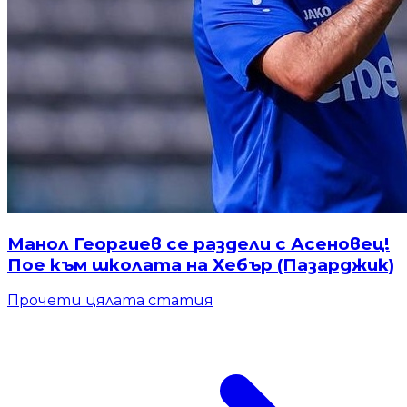
Манол Георгиев се раздели с Асеновец!
Пое към школата на Хебър (Пазарджик)
Прочети цялата статия