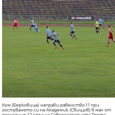
Ком (Берковица) направи равенство 1:1 при
гостуването си на Академик (Свищов) в мач от
последния 22 кръг на Северозападната Трета