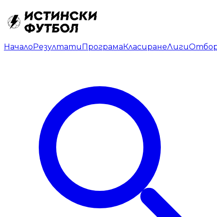
Начало
Резултати
Програма
Класиране
Лиги
Отбо