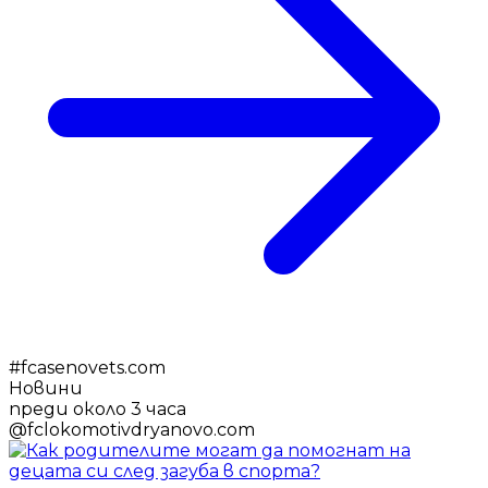
#
fcasenovets.com
Новини
преди около 3 часа
@
fclokomotivdryanovo.com