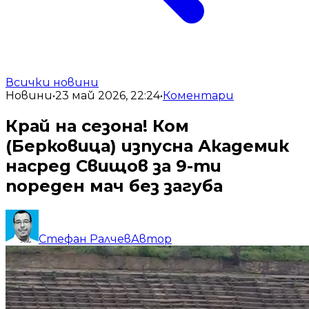
Всички новини
Новини
•
23 май 2026, 22:24
•
Коментари
Край на сезона! Ком
(Берковица) изпусна Академик
насред Свищов за 9-ти
пореден мач без загуба
Стефан Ралчев
Автор