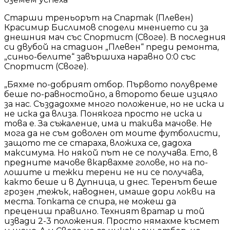
Старши треньорът на Спартак (Плевен)
Красимир Бислимов сподели мнението си за
днешния мач със Спортист (Своге). В последния
си двубой на стадион „Плевен“ преди ремонта,
„синьо-белите“ завършиха наравно 0:0 със
Спортист (Своге).
„Бяхме по-добрият отбор. Първото полувреме
беше по-равностойно, а второто беше изцяло
за нас. Създадохме много положение, но не иска и
не иска да влиза. Понякога просто не иска и
това е. За съжаление, има и такива мачове. Не
мога да не съм доволен от моите футболисти,
защото те се стараха, вложиха се, дадоха
максимума. Но някой път не се получава. Ето, в
предните мачове вкарвахме голове, но на по-
лошите и тежки терени не ни се получава,
както беше и в Дупница, и днес. Теренът беше
грозен ,тежък, наводнен, имаше дори локви на
места. Топката се спира, не можеш да
прецениш правилно. Техният вратар и той
извади 2-3 положения. Просто нямахме късмет