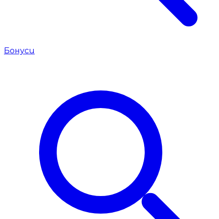
Бонуси