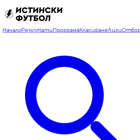
Начало
Резултати
Програма
Класиране
Лиги
Отбо