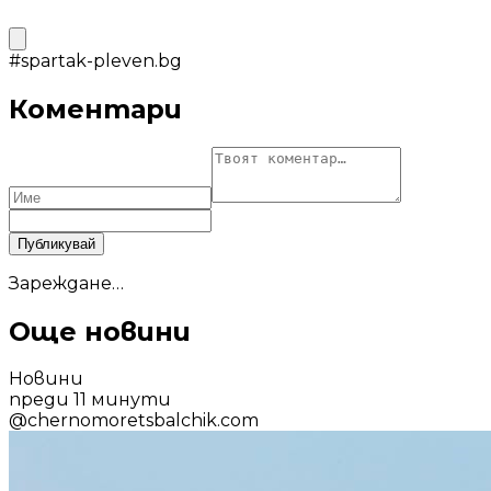
#
spartak-pleven.bg
Коментари
Публикувай
Зареждане…
Още новини
Новини
преди 11 минути
@
chernomoretsbalchik.com