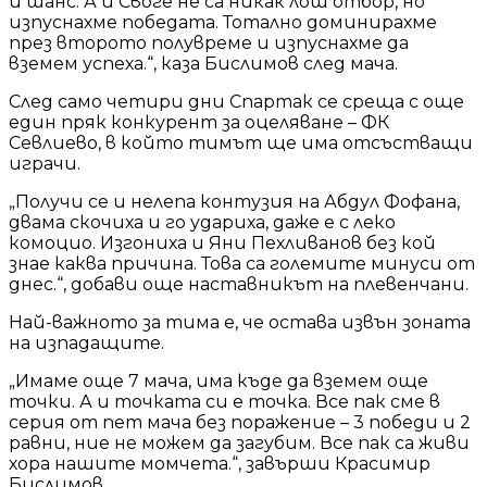
и шанс. А и Своге не са никак лош отбор, но
изпуснахме победата. Тотално доминирахме
през второто полувреме и изпуснахме да
вземем успеха.“, каза Бислимов след мача.
След само четири дни Спартак се среща с още
един пряк конкурент за оцеляване – ФК
Севлиево, в който тимът ще има отсъстващи
играчи.
„Получи се и нелепа контузия на Абдул Фофана,
двама скочиха и го удариха, даже е с леко
комоцио. Изгониха и Яни Пехливанов без кой
знае каква причина. Това са големите минуси от
днес.“, добави още наставникът на плевенчани.
Най-важното за тима е, че остава извън зоната
на изпадащите.
„Имаме още 7 мача, има къде да вземем още
точки. А и точката си е точка. Все пак сме в
серия от пет мача без поражение – 3 победи и 2
равни, ние не можем да загубим. Все пак са живи
хора нашите момчета.“, завърши Красимир
Бислимов.