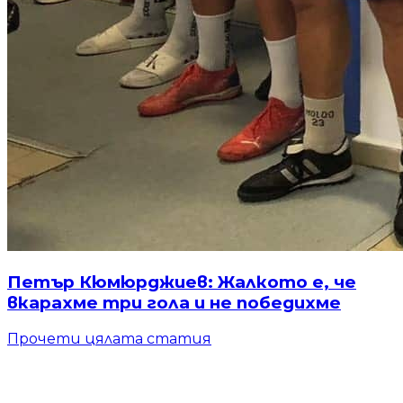
Петър Кюмюрджиев: Жалкото е, че
вкарахме три гола и не победихме
Прочети цялата статия