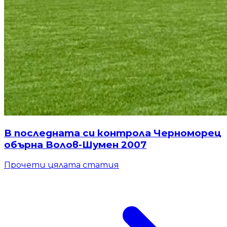
В последната си контрола Черноморец
обърна Волов-Шумен 2007
Прочети цялата статия