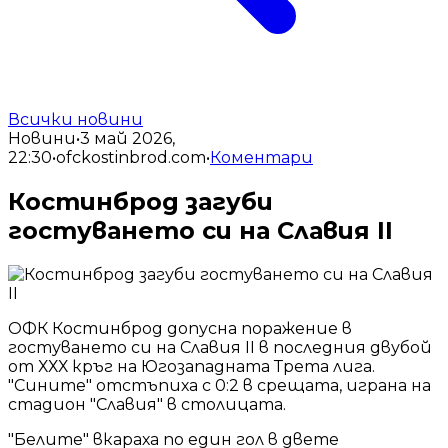
Всички новини
Новини
•
3 май 2026,
22:30
•
ofckostinbrod.com
•
Коментари
Костинброд загуби
гостуването си на Славия II
ОФК Костинброд допусна поражение в
гостуването си на Славия II в последния двубой
от ХХХ кръг на Югозападната Трета лига.
"Сините" отстъпиха с 0:2 в срещата, играна на
стадион "Славия" в столицата.
"Белите" вкараха по един гол в двете