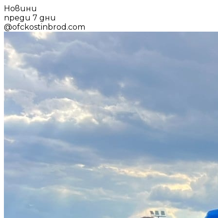
Новини
преди 7 дни
@
ofckostinbrod.com