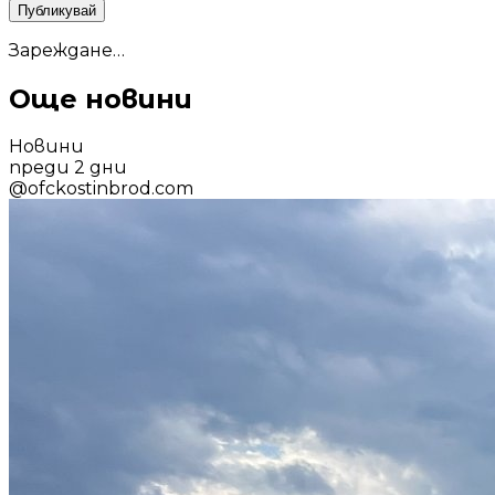
Публикувай
Зареждане…
Още новини
Новини
преди 2 дни
@
ofckostinbrod.com