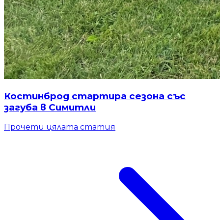
Костинброд стартира сезона със
загуба в Симитли
Прочети цялата статия