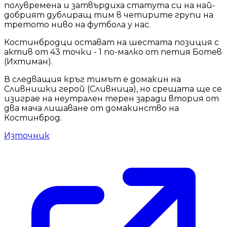
полувремена и затвърдиха статута си на най-
добрият дублиращ тим в четирите групи на
третото ниво на футбола у нас.
Костинбродци остават на шестата позиция с
актив от 43 точки - 1 по-малко от петия Ботев
(Ихтиман).
В следващия кръг тимът е домакин на
Сливнишки герой (Сливница), но срещата ще се
изиграе на неутрален терен заради втория от
два мача лишаване от домакинство на
Костинброд.
Източник