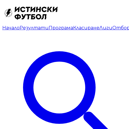
Начало
Резултати
Програма
Класиране
Лиги
Отбо