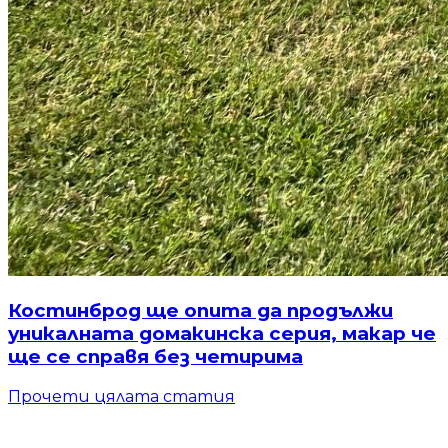
Костинброд ще опита да продължи
уникалната домакинска серия, макар че
ще се справя без четирима
Прочети цялата статия