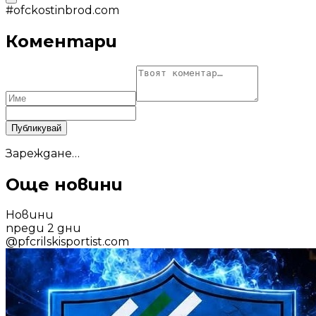
#
ofckostinbrod.com
Коментари
Публикувай
Зареждане…
Още новини
Новини
преди 2 дни
@
pfcrilskisportist.com