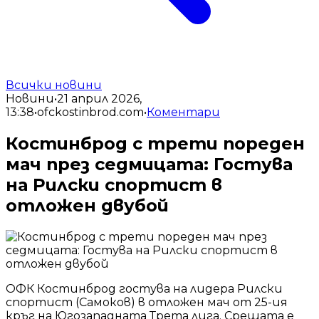
Всички новини
Новини
•
21 април 2026,
13:38
•
ofckostinbrod.com
•
Коментари
Костинброд с трети пореден
мач през седмицата: Гостува
на Рилски спортист в
отложен двубой
ОФК Костинброд гостува на лидера Рилски
спортист (Самоков) в отложен мач от 25-ия
кръг на Югозападната Трета лига. Срещата е