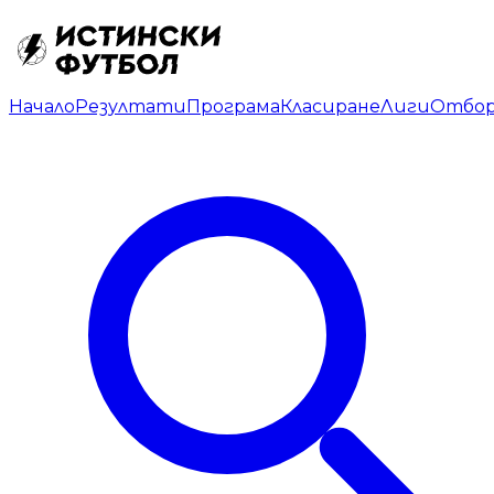
Начало
Резултати
Програма
Класиране
Лиги
Отбо