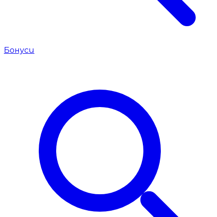
Бонуси