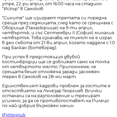
утре, 22-ри април, от 16:00 часа на стадион
"Искър" в Самоков.
"Сините" ще изиграят третата си поредна
среща през седмицата, след като се срещнаха с
Оборище (Панагюрище) на 9-ти април,
четвъртък, и със Септември II (София) миналия
четвъртък. Това означава, че тимът не е играл
в ден събота от 21-ви април, когато надделя с 1:0
над Балкан (Ботевград).
При успех в предстоящия двубой
костинбродци ще се доближат само на точка
от четвъртото място. Припомняме, че
срещата беше отложена заради заснежен
терен в Самоков на 28-ми март.
Единственият кадрови проблем за гостите е
отсъствието на Лъчезар Георгиев. Всички
останали са на разположение и тренират
усилено, за да се противопоставят на Рилецо
по най-добрия възможен начин.
Източник