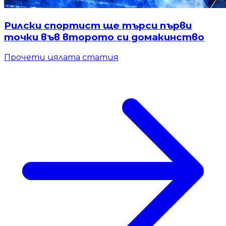
Рилски спортист ще търси първи
точки във второто си домакинство
Прочети цялата статия