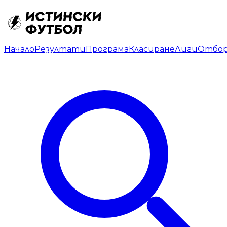
Начало
Резултати
Програма
Класиране
Лиги
Отбо