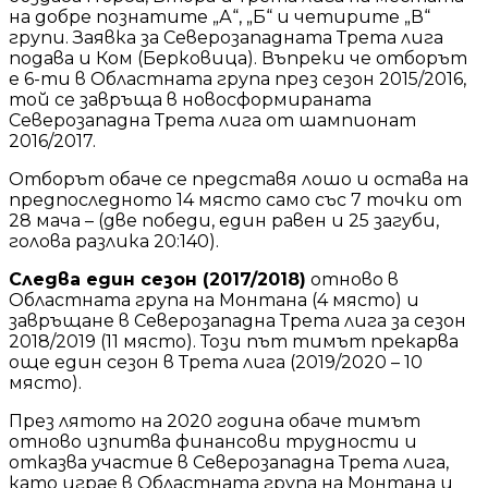
на добре познатите „А“, „Б“ и четирите „В“
групи. Заявка за Северозападната Трета лига
подава и Ком (Берковица). Въпреки че отборът
е 6-ти в Областната група през сезон 2015/2016,
той се завръща в новосформираната
Северозападна Трета лига от шампионат
2016/2017.
Отборът обаче се представя лошо и остава на
предпоследното 14 място само със 7 точки от
28 мача – (две победи, един равен и 25 загуби,
голова разлика 20:140).
Следва един сезон (2017/2018)
отново в
Областната група на Монтана (4 място) и
завръщане в Северозападна Трета лига за сезон
2018/2019 (11 място). Този път тимът прекарва
още един сезон в Трета лига (2019/2020 – 10
място).
През лятото на 2020 година обаче тимът
отново изпитва финансови трудности и
отказва участие в Северозападна Трета лига,
като играе в Областната група на Монтана и