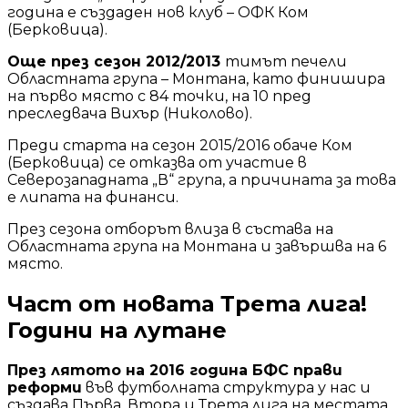
година е създаден нов клуб – ОФК Ком
(Берковица).
Още през сезон 2012/2013
тимът печели
Областната група – Монтана, като финишира
на първо място с 84 точки, на 10 пред
преследвача Вихър (Николово).
Преди старта на сезон 2015/2016 обаче Ком
(Берковица) се отказва от участие в
Северозападната „В“ група, а причината за това
е липата на финанси.
През сезона отборът влиза в състава на
Областната група на Монтана и завършва на 6
място.
Част от новата Трета лига!
Години на лутане
През лятото на 2016 година БФС прави
реформи
във футболната структура у нас и
създава Първа, Втора и Трета лига на местата