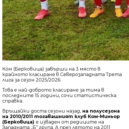
Ком (Берковица) завърши на 3 място в
крайното класиране в Северозападната Трета
лига за сезон 2025/2026.
Това е най-доброто класиране за тима в
последните 15 години, сочи статистическа
справка.
Връщайки доста сезони назад,
на полусезона
на 2010/2011 тогавашният клуб Ком-Миньор
(Берковица)
е изваден от редиците на
Западната „Б“ група. А през лятото на 2011