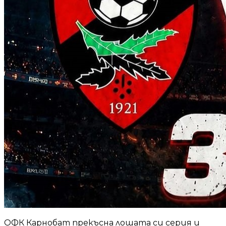
ОФК Карнобат прекъсна лошата си серия и