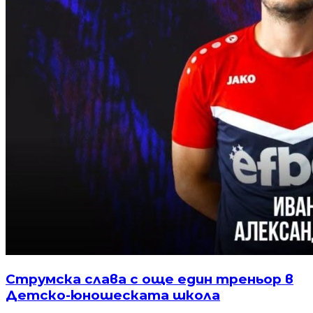
Струмска слава с още един треньор в
Детско-юношеската школа