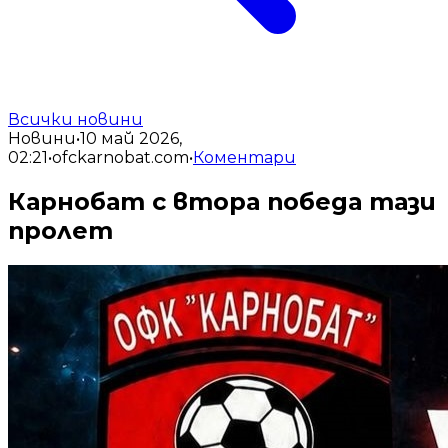
Всички новини
Новини
•
10 май 2026,
02:21
•
ofckarnobat.com
•
Коментари
Карнобат с втора победа тази
пролет