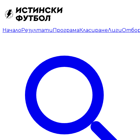
Начало
Резултати
Програма
Класиране
Лиги
Отбо