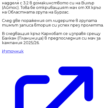
надделя с 3:2 в домакинството си на Вихър
(Айтос). Това бе откриващият мач от ХХ кръг
на Областната група на Бургас.
След две поражения от лидерите в групата
тимът записа втория си успех през пролетта.
В следващия кръг Карнобат се изправя срещу
Балкан (Планиница) в предпоследния си мач за
кампания 2025/26.
Източник