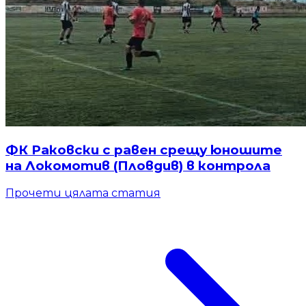
ФК Раковски с равен срещу юношите
на Локомотив (Пловдив) в контрола
Прочети цялата статия