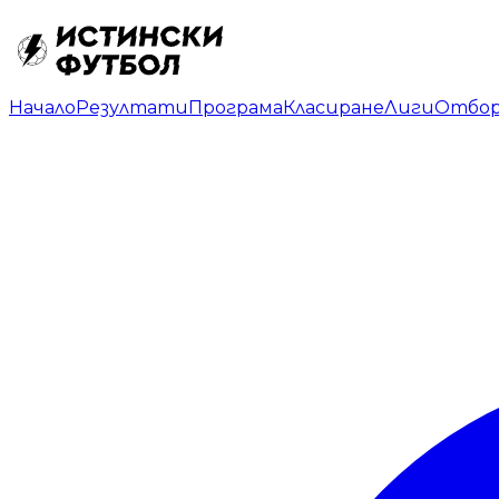
Начало
Резултати
Програма
Класиране
Лиги
Отбо