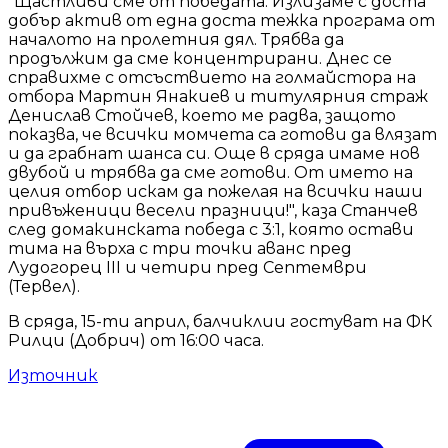
"Щастливи сме от победата. Излизаме с доста
добър актив от една доста тежка програма от
началото на пролетния дял. Трябва да
продължим да сме концентрирани. Днес се
справихме с отсъствието на голмайстора на
отбора Мартин Янакиев и титулярния страж
Денислав Стойчев, което ме радва, защото
показва, че всички момчета са готови да влязат
и да грабнат шанса си. Още в сряда имаме нов
двубой и трябва да сме готови. От името на
целия отбор искам да пожелая на всички наши
привъженици весели празници!", каза Станчев
след домакинската победа с 3:1, която остави
тима на върха с три точки аванс пред
Лудогорец III и четири пред Септември
(Тервел).
В сряда, 15-ти април, балчиклии гостуват на ФК
Рилци (Добрич) от 16:00 часа.
Източник