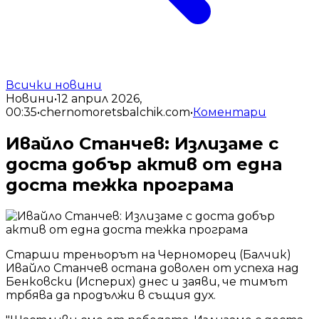
Всички новини
Новини
•
12 април 2026,
00:35
•
chernomoretsbalchik.com
•
Коментари
Ивайло Станчев: Излизаме с
доста добър актив от една
доста тежка програма
Старши треньорът на Черноморец (Балчик)
Ивайло Станчев остана доволен от успеха над
Бенковски (Исперих) днес и заяви, че тимът
трбява да продължи в същия дух.