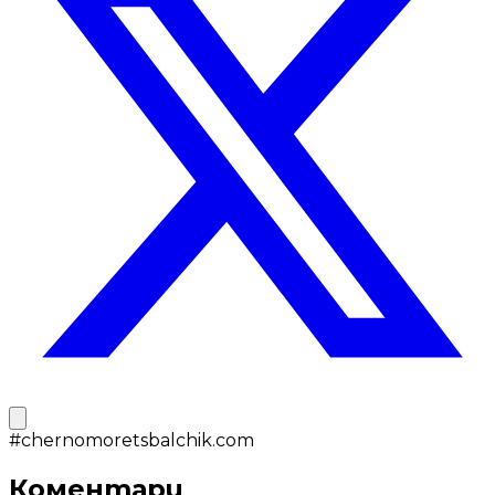
#
chernomoretsbalchik.com
Коментари