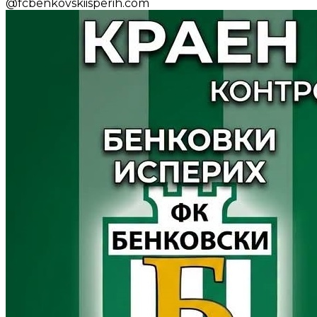
@
fcbenkovskiisperih.com