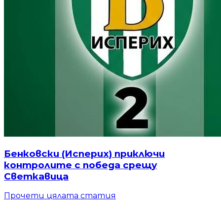
Бенковски (Исперих) приключи
контролите с победа срещу
Светкавица
Прочети цялата статия