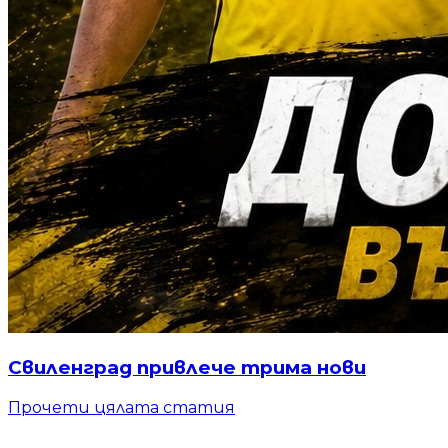
Свиленград привлече трима нови
Прочети цялата статия