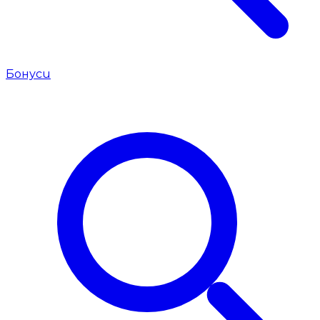
Бонуси