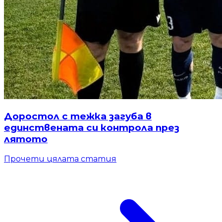
Доростол с тежка загуба в
единствената си контрола през
лятото
Прочети цялата статия