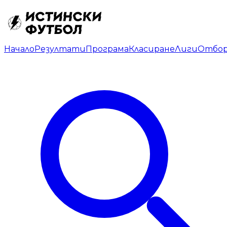
Начало
Резултати
Програма
Класиране
Лиги
Отбо