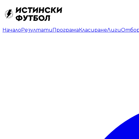
Начало
Резултати
Програма
Класиране
Лиги
Отбо