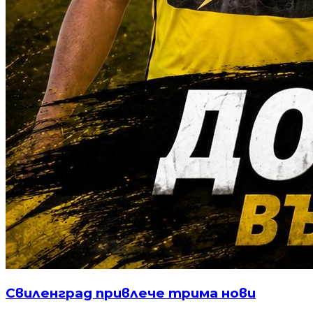
Свиленград привлече трима нови