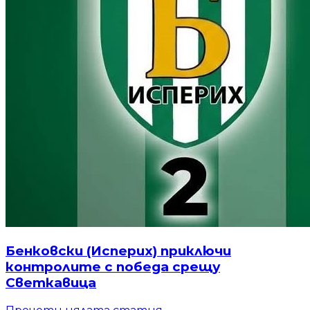
Бенковски (Исперих) приключи
контролите с победа срещу
Светкавица