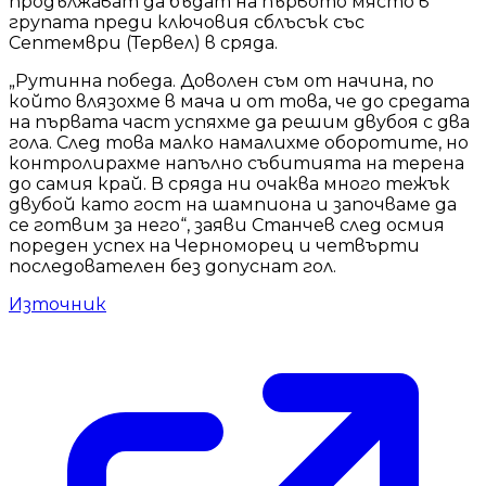
продължават да бъдат на първото място в
групата преди ключовия сблъсък със
Септември (Тервел) в сряда.
„Рутинна победа. Доволен съм от начина, по
който влязохме в мача и от това, че до средата
на първата част успяхме да решим двубоя с два
гола. След това малко намалихме оборотите, но
контролирахме напълно събитията на терена
до самия край. В сряда ни очаква много тежък
двубой като гост на шампиона и започваме да
се готвим за него“, заяви Станчев след осмия
пореден успех на Черноморец и четвърти
последователен без допуснат гол.
Източник