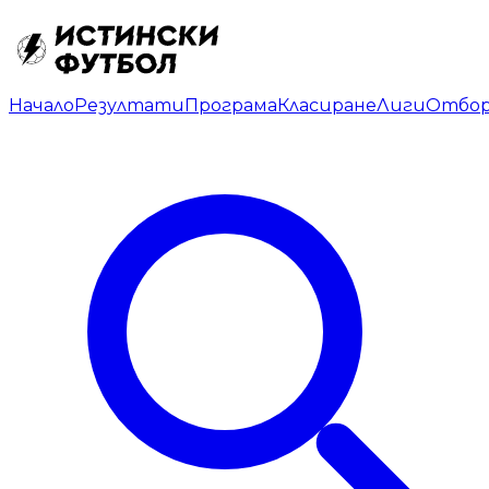
Начало
Резултати
Програма
Класиране
Лиги
Отбо