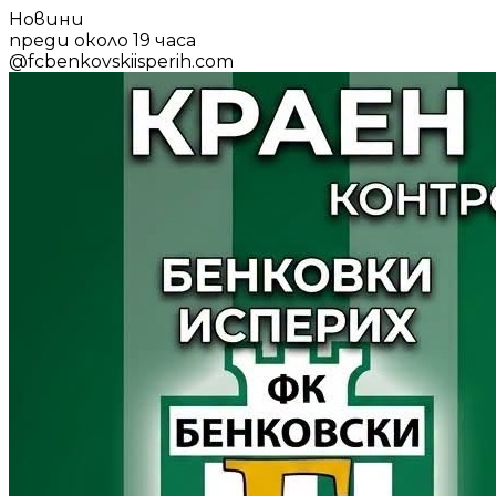
Новини
преди около 19 часа
@
fcbenkovskiisperih.com