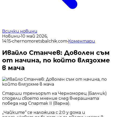
Всички новини
Новини
•
10 май 2026,
14:15
•
chernomoretsbalchik.com
•
Коментари
Ивайло Станчев: Доволен съм
от начина, по който влязохме
в мача
Старши треньорът на Черноморец (Балчик)
сподели своето мнение след вчерашната
победа над Спартак II (Варна).
„Чайките“ се наложиха с 2:0 у дома и