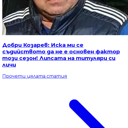
Добри Козарев: Иска ми се
съдийството да не е основен фактор
този сезон! Липсата на титуляри си
личи
Прочети цялата статия