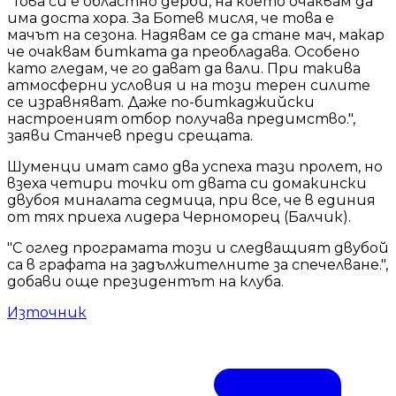
"Това си е областно дерби, на което очаквам да
има доста хора. За Ботев мисля, че това е
мачът на сезона. Надявам се да стане мач, макар
че очаквам битката да преобладава. Особено
като гледам, че го дават да вали. При такива
атмосферни условия и на този терен силите
се изравняват. Даже по-биткаджийски
настроеният отбор получава предимство.",
заяви Станчев преди срещата.
Шуменци имат само два успеха тази пролет, но
взеха четири точки от двата си домакински
двубоя миналата седмица, при все, че в единия
от тях приеха лидера Черноморец (Балчик).
"С оглед програмата този и следващият двубой
са в графата на задължителните за спечелване.",
добави още президентът на клуба.
Източник