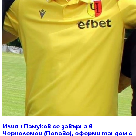
Илиян Памуков се завърна в
Черноломец (Попово), оформи тандем с