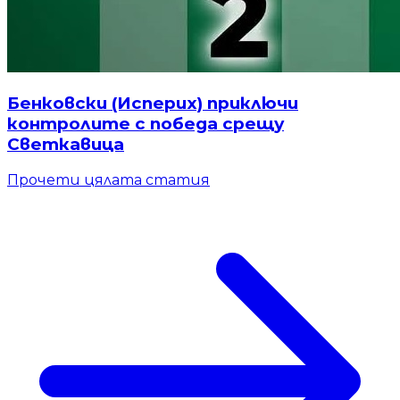
Бенковски (Исперих) приключи
контролите с победа срещу
Светкавица
Прочети цялата статия