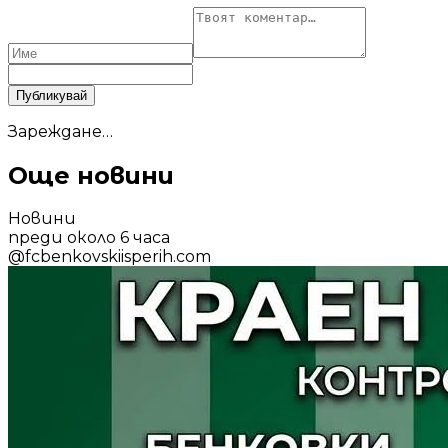
Публикувай
Зареждане…
Още новини
Новини
преди около 6 часа
@
fcbenkovskiisperih.com