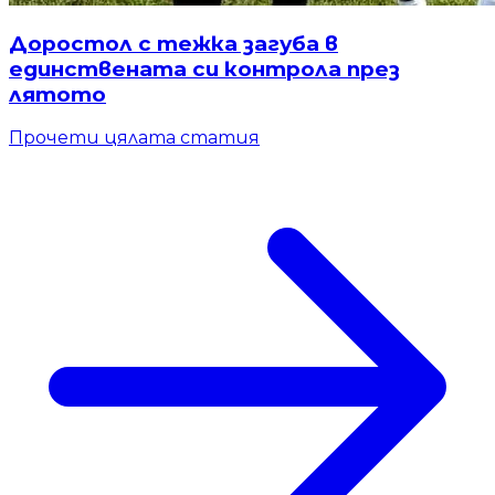
Доростол с тежка загуба в
единствената си контрола през
лятото
Прочети цялата статия