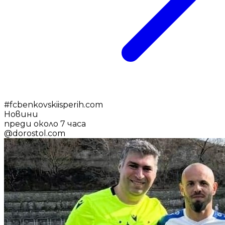
#
fcbenkovskiisperih.com
Новини
преди около 7 часа
@
dorostol.com