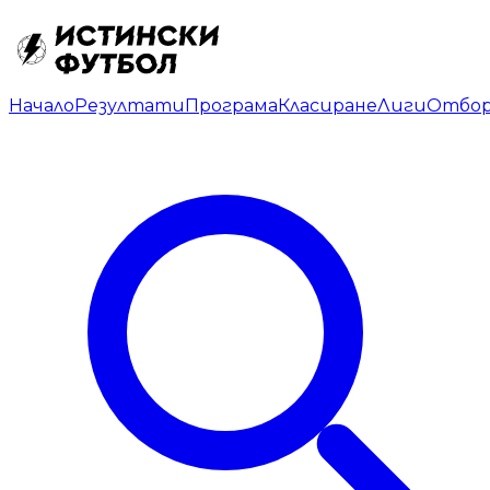
Начало
Резултати
Програма
Класиране
Лиги
Отбо