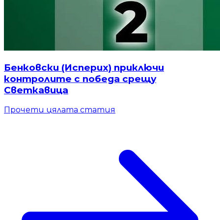
Бенковски (Исперих) приключи
контролите с победа срещу
Светкавица
Прочети цялата статия