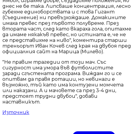
Ямбол, играхме добре, създадохме положения, но
днес не бе така. Липсваше концентрация, лесно
губехме единоборствата и с това Гигант
(Съединение) ни превъзхождаше. Домакините
имаха превес през първото полувреме. През
втората част, след като вкараха гола, опитахме
да имаме някакъв превес, но истината е, че не
се представихме на ниво", коментира старши
треньорът Иван Кочев след края на двубоя пред
официалния сайт на Марица (Милево).
"Не правим трагедии от този мач. Със
сигурност има умора във футболистите
заради сгъстената програма. Виждам го и се
опитвам да правя ротации, но невинаги е
възможно, тъй като има контузени момчета
или наказани. А и мачовете са през 3-4 дни,
предстоят трудни двубои", добави
наставникът.
Източник