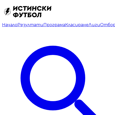
Начало
Резултати
Програма
Класиране
Лиги
Отбо