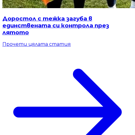
Доростол с тежка загуба в
единствената си контрола през
лятото
Прочети цялата статия