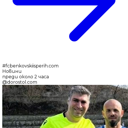
#
fcbenkovskiisperih.com
Новини
преди около 2 часа
@
dorostol.com