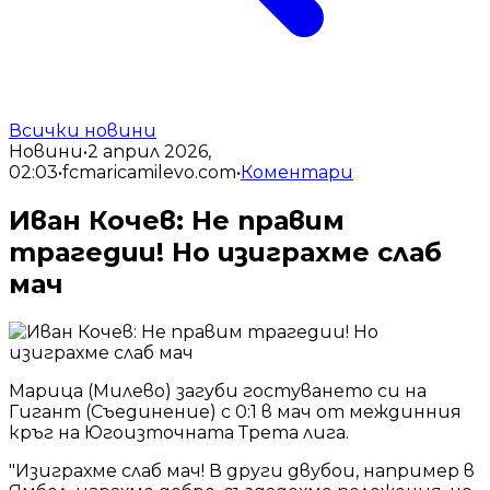
Всички новини
Новини
•
2 април 2026,
02:03
•
fcmaricamilevo.com
•
Коментари
Иван Кочев: Не правим
трагедии! Но изиграхме слаб
мач
Марица (Милево) загуби гостуването си на
Гигант (Съединение) с 0:1 в мач от междинния
кръг на Югоизточната Трета лига.
"Изиграхме слаб мач! В други двубои, например в