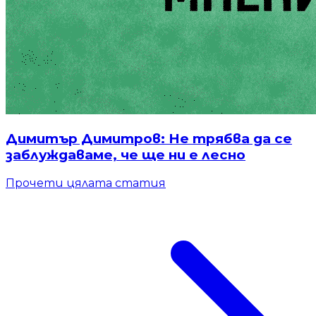
Димитър Димитров: Не трябва да се
заблуждаваме, че ще ни е лесно
Прочети цялата статия