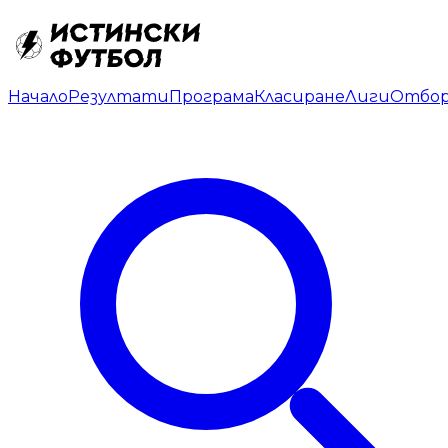
Начало
Резултати
Програма
Класиране
Лиги
Отбо