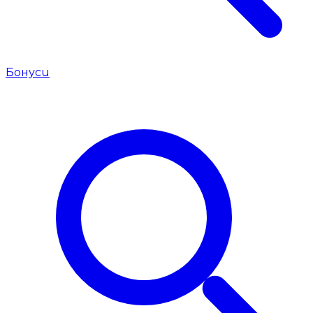
Бонуси