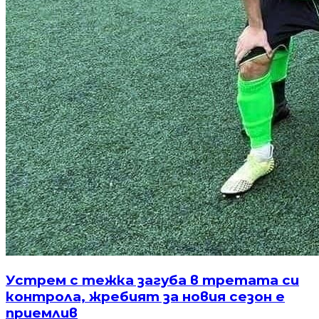
Устрем с тежка загуба в третата си
контрола, жребият за новия сезон е
приемлив