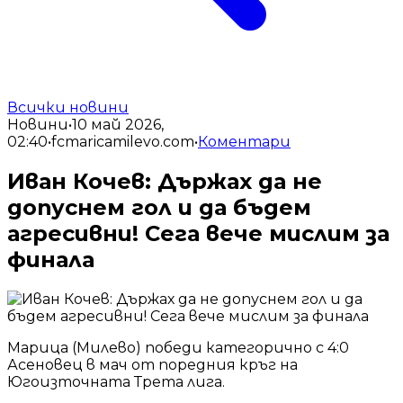
Всички новини
Новини
•
10 май 2026,
02:40
•
fcmaricamilevo.com
•
Коментари
Иван Кочев: Държах да не
допуснем гол и да бъдем
агресивни! Сега вече мислим за
финала
Марица (Милево) победи категорично с 4:0
Асеновец в мач от поредния кръг на
Югоизточната Трета лига.