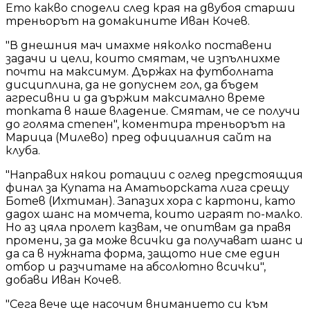
Ето какво сподели след края на двубоя старши
треньорът на домакините Иван Кочев.
"В днешния мач имахме няколко поставени
задачи и цели, които смятам, че изпълнихме
почти на максимум. Държах на футболната
дисциплина, да не допуснем гол, да бъдем
агресивни и да държим максимално време
топката в наше владение. Смятам, че се получи
до голяма степен", коментира треньорът на
Марица (Милево) пред официалния сайт на
клуба.
"Направих някои ротации с оглед предстоящия
финал за Купата на Аматьорската лига срещу
Ботев (Ихтиман). Запазих хора с картони, като
дадох шанс на момчета, които играят по-малко.
Но аз цяла пролет казвам, че опитвам да правя
промени, за да може всички да получават шанс и
да са в нужната форма, защото ние сме един
отбор и разчитаме на абсолютно всички",
добави Иван Кочев.
"Сега вече ще насочим вниманието си към