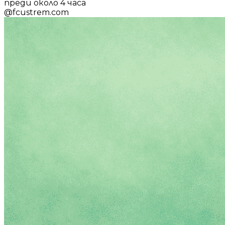
преди около 4 часа
@
fcustrem.com