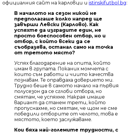
официалния сайт на карловци и
istinskifutbol.bg
:
В началото на сезон никой не
предполагаше колко напред ще
завърши Левски (Карлово). Как
успяхте да изградите един, не
просто боеспособен отбор, но и
отбор, с който всеки да се
съобразява, останал само на точка
от третото място?
Успях благодарение на опита, който
имам в групата. Поканих момчета с
които съм работи и чиито качества
познавам. Те оправдаха доверието ми.
Трудно беше в самото начало на първия
полусезон да се сглоби отбора, но
смятам, че успяхме. Накрая имаше
вариант да станем трети, който
пропуснахме, но смятам, че щом не сме
победили отборите от челото, това е
мястото, което заслужаваме.
Кои бяха най-големите трудности, с