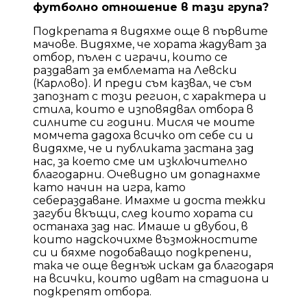
футболно отношение в тази група?
Подкрепата я видяхме още в първите
мачове. Видяхме, че хората жадуват за
отбор, пълен с играчи, които се
раздават за емблемата на Левски
(Карлово). И преди съм казвал, че съм
запознат с този регион, с характера и
стила, които е изповядвал отбора в
силните си години. Мисля че моите
момчета дадоха всичко от себе си и
видяхме, че и публиката застана зад
нас, за което сме им изключително
благодарни. Очевидно им допаднахме
като начин на игра, като
себераздаване. Имахме и доста тежки
загуби вкъщи, след които хората си
останаха зад нас. Имаше и двубои, в
които надскочихме възможностите
си и бяхме подобаващо подкрепени,
така че още веднъж искам да благодаря
на всички, които идват на стадиона и
подкрепят отбора.