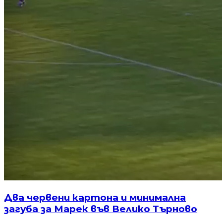
Два червени картона и минимална
загуба за Марек във Велико Търново