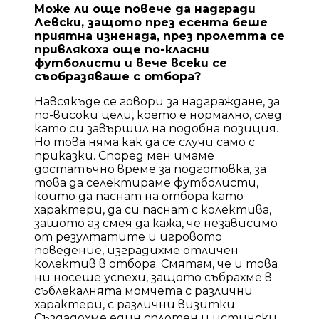
Може ли още повече да надгради
Левски, защото през есента беше
приятна изненада, през пролетта се
привлякоха още по-класни
футболисти и вече всеки се
съобразяваше с отбора?
Навсякъде се говори за надграждане, за
по-високи цели, което е нормално, след
като си завършил на подобна позиция.
Но това няма как да се случи само с
приказки. Според мен имаме
достатъчно време за подготовка, за
това да селектираме футболисти,
които да паснат на отбора като
характери, да си паснат с колектива,
защото аз смея да кажа, че независимо
от резултатите и игровото
поведение, изградихме отличен
колектив в отбора. Смятам, че и това
ни носеше успехи, защото събрахме в
съблекалнята момчета с различни
характери, с различни визитки.
Създадохме един сплотен и истински