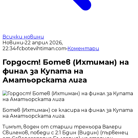
Всички новини
Новини
•
22 април 2026,
22:34
•
fcbotevihtiman.com
•
Коментари
Гордост! Ботев (Ихтиман) на
финал за Купата на
Аматьорската лига
Ботев (Ихтиман) се класира на финал за Купата
на Аматьорската лига.
Тимът, воден от старши треньора Валери
Свиленов, победи с 2:1 Бдин (Видин) (първенец