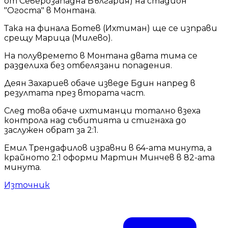
от Северозападна България) на стадион
"Огоста" в Монтана.
Така на финала Ботев (Ихтиман) ще се изправи
срещу Марица (Милево).
На полувремето в Монтана двата тима се
разделиха без отбелязани попадения.
Деян Захариев обаче изведе Бдин напред в
резултата през втората част.
След това обаче ихтиманци тотално взеха
контрола над събитията и стигнаха до
заслужен обрат за 2:1.
Емил Трендафилов изравни в 64-ата минута, а
крайното 2:1 оформи Мартин Минчев в 82-ата
минута.
Източник