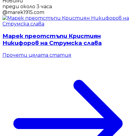
Новини
преди около 3 часа
@
marek1915.com
Марек преотстъпи Кристиян
Никифоров на Струмска слава
Прочети цялата статия