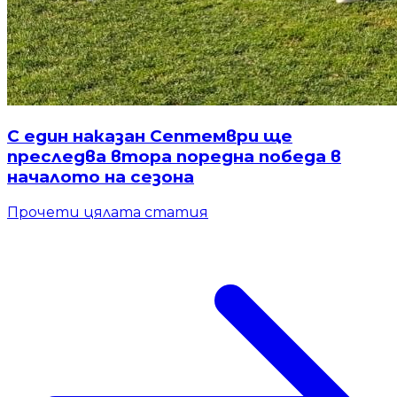
С един наказан Септември ще
преследва втора поредна победа в
началото на сезона
Прочети цялата статия