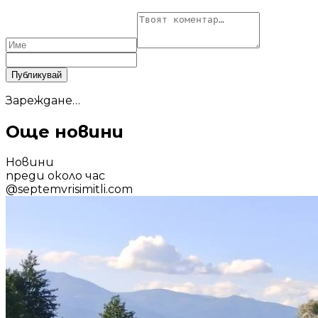
Публикувай
Зареждане…
Още новини
Новини
преди около час
@
septemvrisimitli.com