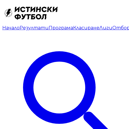
Начало
Резултати
Програма
Класиране
Лиги
Отбо