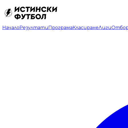
Начало
Резултати
Програма
Класиране
Лиги
Отбо