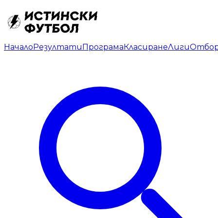
Начало
Резултати
Програма
Класиране
Лиги
Отбо