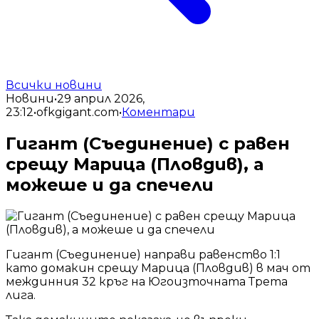
Всички новини
Новини
•
29 април 2026,
23:12
•
ofkgigant.com
•
Коментари
Гигант (Съединение) с равен
срещу Марица (Пловдив), а
можеше и да спечели
Гигант (Съединение) направи равенство 1:1
като домакин срещу Марица (Пловдив) в мач от
междинния 32 кръг на Югоизточната Трета
лига.