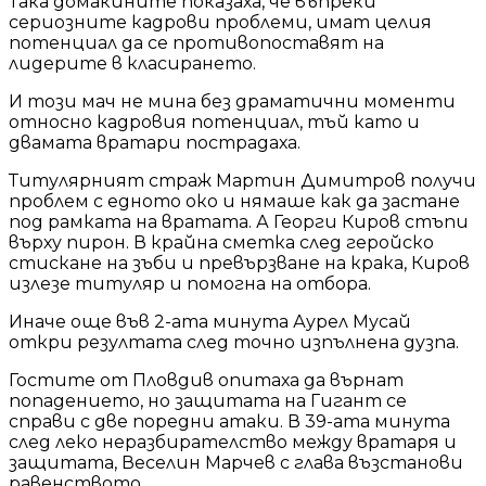
Така домакините показаха, че въпреки
сериозните кадрови проблеми, имат целия
потенциал да се противопоставят на
лидерите в класирането.
И този мач не мина без драматични моменти
относно кадровия потенциал, тъй като и
двамата вратари пострадаха.
Титулярният страж Мартин Димитров получи
проблем с едното око и нямаше как да застане
под рамката на вратата. А Георги Киров стъпи
върху пирон. В крайна сметка след геройско
стискане на зъби и превързване на крака, Киров
излезе титуляр и помогна на отбора.
Иначе още във 2-ата минута Аурел Мусай
откри резултата след точно изпълнена дузпа.
Гостите от Пловдив опитаха да върнат
попадението, но защитата на Гигант се
справи с две поредни атаки. В 39-ата минута
след леко неразбирателство между вратаря и
защитата, Веселин Марчев с глава възстанови
равенството.