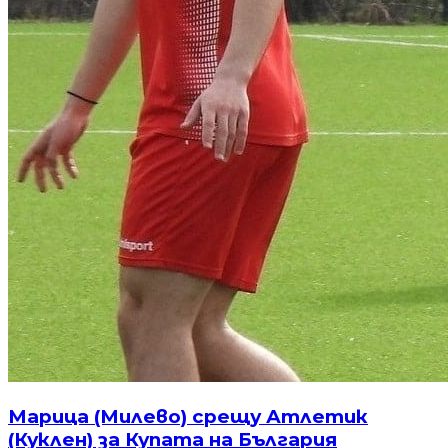
Марица (Милево) срещу Атлетик
(Куклен) за Купата на България