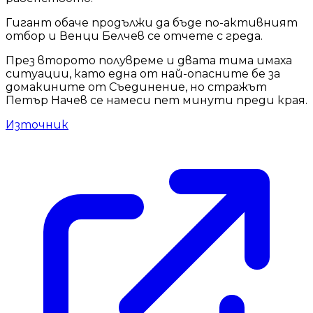
Гигант обаче продължи да бъде по-активният
отбор и Венци Белчев се отчете с греда.
През второто полувреме и двата тима имаха
ситуации, като една от най-опасните бе за
домакините от Съединение, но стражът
Петър Начев се намеси пет минути преди края.
Източник