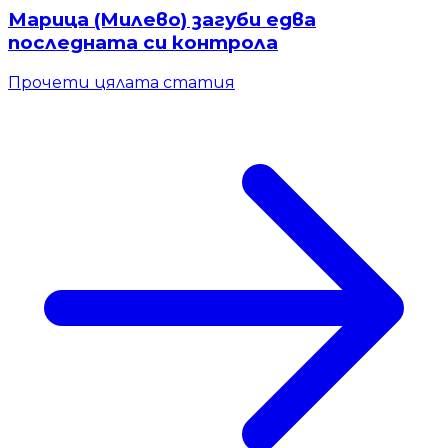
Марица (Милево) загуби едва
последната си контрола
Прочети цялата статия