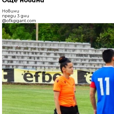
Още новини
Новини
преди 3 дни
@
ofkgigant.com