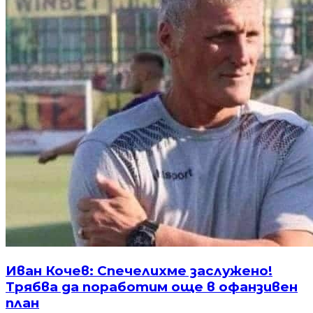
Иван Кочев: Спечелихме заслужено!
Трябва да поработим още в офанзивен
план