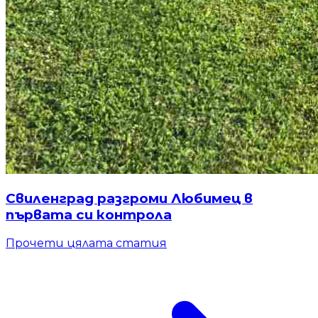
Свиленград разгроми Любимец в
първата си контрола
Прочети цялата статия