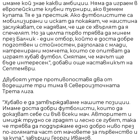
имаме кой знае какви амбиции. Няма да играем в
европейските клубни турнири, ако вземем
купата. Тя е за престиж. Ако футболистите са
мобилизирани и искат да покажат, че наистина
заслужават, се надявам, че ще се хвърлят да я
спечелят. Но за целта първо трябва да минем
през Балчик - един отбор, който е доста добре
подготвен и стойностен, разполага с млади,
натренирани момчета, които се опитват да
играят хубав футбол. Смятам, че мачът ще
бъде интересен.", добави още наставникът на
Септември.
Двубоят утре противопоставя два от
водещите три тима в Североизточната
Трета лига.
"Хубаво е да затвърждаваме нашите позиции.
Имаме доста добри футболисти, които да
доказват себе си във всеки мач. Авторитет и
имидж трудно се градят и лесно се губят, така
че трябва да поддържаме едно добро ниво през
по-голямата част от мачовете за първенство и
за купа.", завърши Георги Иванов.