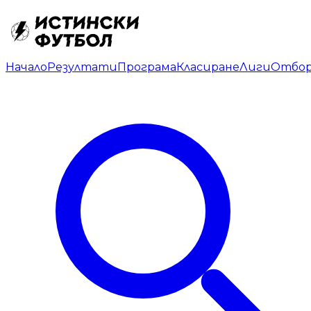
Начало
Резултати
Програма
Класиране
Лиги
Отбо