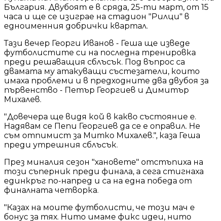
България. Двубоят е в сряда, 25-ти март, от 15
часа и ще се изиграе на стадион "Рилци" в
едноименния добрички квартал.
Тази вечер Георги Иванов - Геша ще изведе
футболистите си на последна тренировка
преди решаващия сблъсък. Под въпрос са
двамата му атакуващи състезатели, които
имаха проблеми и в предходните два двубоя за
първенство - Петър Георгиев и Димитър
Михалев.
"Довечера ще видя кой в какво състояние е.
Надявам се Пепи Георгиев да се е оправил. Не
съм отпимист за Митко Михалев.", каза Геша
преди утрешния сблъсък.
През миналия сезон "хановете" отстъпиха на
този съперник преди финала, а сега стигнаха
единкръг по-напред и са на една победа от
финалната четворка.
"Казах на моите футболисти, че този мач е
бонус за тях. Нито имаме фикс идеи, нито