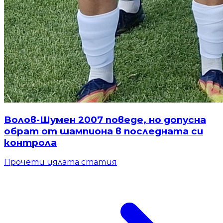
Волов-Шумен 2007 поведе, но допусна
обрат от шампиона в последната си
контрола
Прочети цялата статия