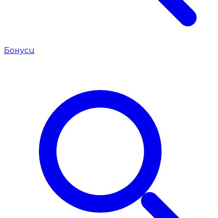
Бонуси