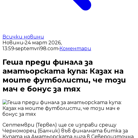
Всички новини
Новини
•
24 март 2026,
13:59
•
septemvri98.com
•
Коментари
Геша преди финала за
аматьорската купа: Казах на
моите футболисти, че този
мач е бонус за тях
Септември (Тервел) ще се изправи срещу
Черноморец (Балчик) във финалната битка за
Купата на Аматьорската лига в Североизточна