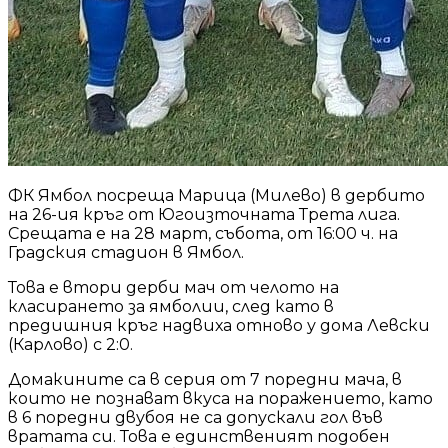
ФК Ямбол посреща Марица (Милево) в дербито
на 26-ия кръг от Югоизточната Трета лига.
Срещата е на 28 март, събота, от 16:00 ч. на
Градския стадион в Ямбол.
Това е втори дерби мач от челото на
класирането за ямболии, след като в
предишния кръг надвиха отново у дома Левски
(Карлово) с 2:0.
Домакините са в серия от 7 поредни мача, в
които не познават вкуса на поражението, като
в 6 поредни двубоя не са допускали гол във
вратата си. Това е единственият подобен