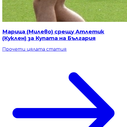
Марица (Милево) срещу Атлетик
(Куклен) за Купата на България
Прочети цялата статия