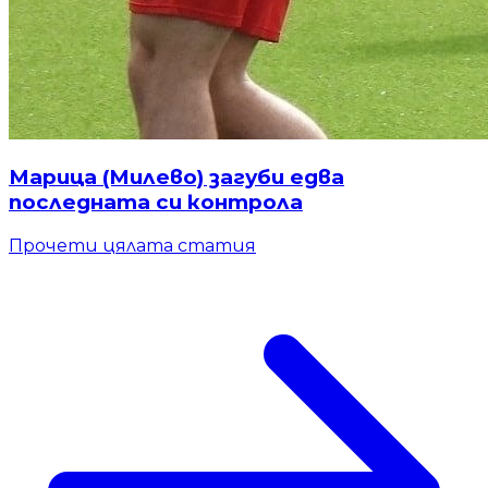
Марица (Милево) загуби едва
последната си контрола
Прочети цялата статия