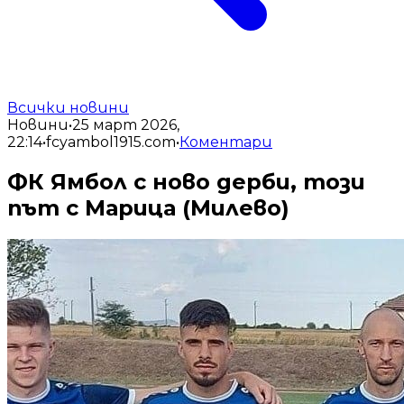
Всички новини
Новини
•
25 март 2026,
22:14
•
fcyambol1915.com
•
Коментари
ФК Ямбол с ново дерби, този
път с Марица (Милево)