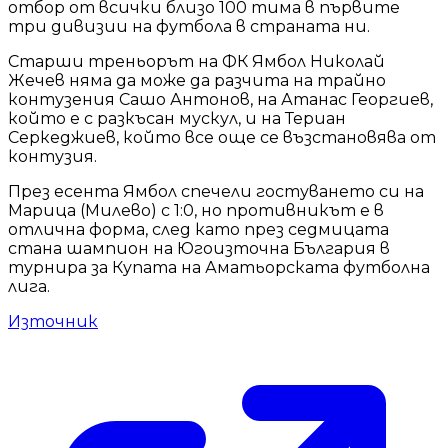
отбор от всички близо 100 тима в първите
три дивизии на футбола в страната ни.
Старши треньорът на ФК Ямбол Николай
Жечев няма да може да разчита на трайно
контузения Сашо Антонов, на Атанас Георгиев,
който е с разкъсан мускул, и на Териан
Серкеджиев, който все още се възстановява от
контузия.
През есента Ямбол спечели гостуването си на
Марица (Милево) с 1:0, но противникът е в
отлична форма, след като през седмицата
стана шампион на Югоизточна България в
турнира за Купата на Аматьорската футболна
лига.
Източник