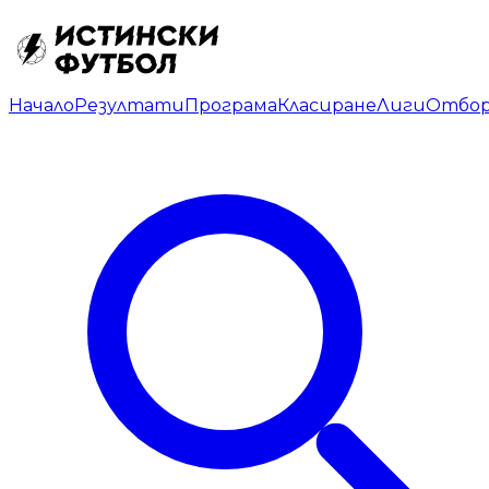
Начало
Резултати
Програма
Класиране
Лиги
Отбо