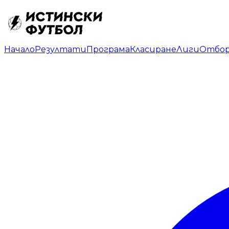
Начало
Резултати
Програма
Класиране
Лиги
Отбо