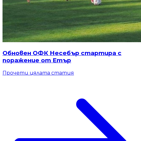
Обновен ОФК Несебър стартира с
поражение от Етър
Прочети цялата статия