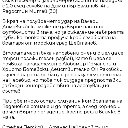
ОФК Несебър и закономерно гостите поведоха
с 2:0 след голове на Димитър Балинов (4) и
Радостин Митев (30).
В края на полувремето удар на Валери
Домовчийски можеше да върне нашите
футболисти в мача, но за съжаление на вярната
публика топката профуча край сглобката на
вратаря от морския град Шейтанов.
Втората част бяха направени смени с цел да се
търси положителен развой, като в игра се
появиха нападателите Любомир Романски и
Христо Ботевски. Действително ФК Раковски
изнесе играта по-близо до наказателното поле
на Несебър, но това пък създаде предпоставки
за бързи контрадействия на гостуващия
състав.
При две много остри слизания към вратата на
Баданов се стигна и до трето, а след корнер и
до четвърто попадение, което реши всичко в
мача.
Стефан Петков и Атанас Найденов също