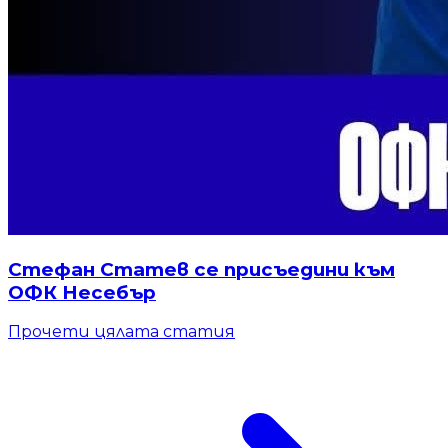
Стефан Статев се присъедини към
ОФК Несебър
Прочети цялата статия