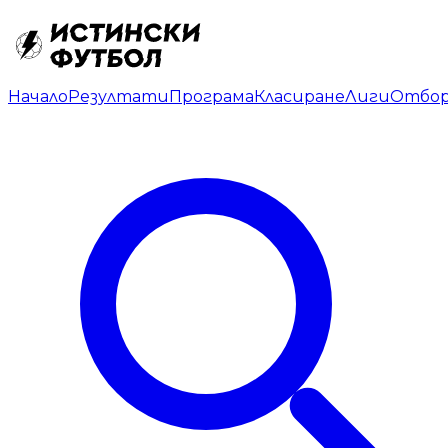
Начало
Резултати
Програма
Класиране
Лиги
Отбо