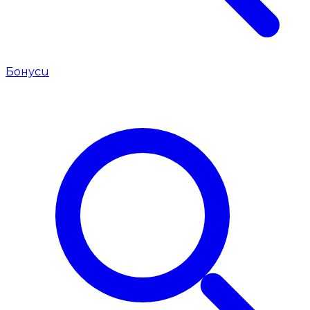
Бонуси