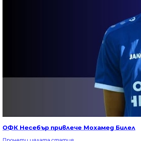
ОФК Несебър привлече Мохамед Билел
Прочети цялата статия