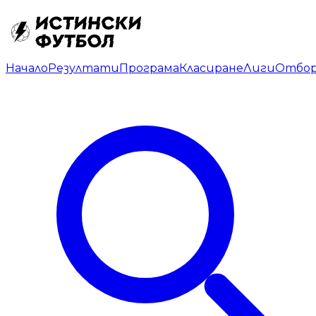
Начало
Резултати
Програма
Класиране
Лиги
Отбо