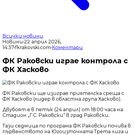
Всички новини
Новини
•
22 април 2026,
14:37
•
fkrakovski.com
•
Коментари
ФК Раковски играе контрола с
ФК Хасково
ФК Раковски ще изиграе приятелска среща с
ФК Хасково (лидер в областна група Хасково).
Двубоят е в петък (24 април) от 18:00 часа на
Стадион „Г.С. Раковски“ в град Раковски.
Тази седмица по програма ФК Раковски почива в
първенството на Югоизточната Трета лига и