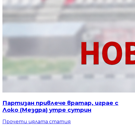
Партизан привлече вратар, играе с
Локо (Мездра) утре сутрин
Прочети цялата статия