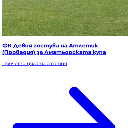
ФК Девня гостува на Атлетик
(Провадия) за Аматьорската купа
Прочети цялата статия