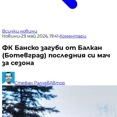
Всички новини
Новини
•
29 май 2026, 19:41
•
Коментари
ФК Банско загуби от Балкан
(Ботевград) последния си мач
за сезона
Стефан Ралчев
Автор