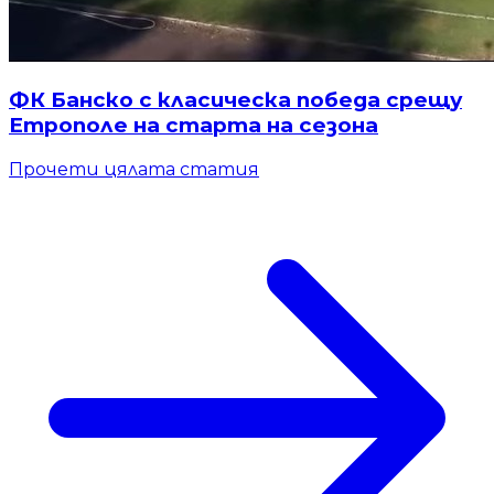
ФК Банско с класическа победа срещу
Етрополе на старта на сезона
Прочети цялата статия