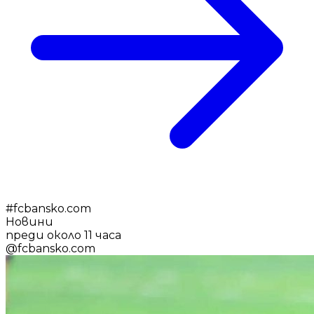
#
fcbansko.com
Новини
преди около 11 часа
@
fcbansko.com