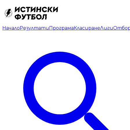
Начало
Резултати
Програма
Класиране
Лиги
Отбо