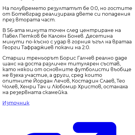
На полувремето резултатът бе 0:0, но гостите
от Ботевград реализираха двете си попадения
през втората част.
В 56-ата минута точен след центриране на
Павел Петков бе Калоян Бонев. Десетина
минути по-късно с удар в горния ъгъл на вратаа
Георги Тафраджиев покачи на 2:0.
Старши треньорът Борис Галчев реално даде
шанс на доста различен титулярен състав,
като някои от основните футболисти въобще
не взеха участие, а други, сред които
опитните Йордан Лечов, Костадин Слаев, Тео
Чолев, Хенри Тач и Любомир Христов, останаха
на резервната скамейка.
Източник