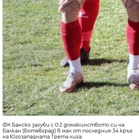
ФК Банско загуби с 0:2 домакинството си на
Балкан (Ботевград) в мач от последния 34 кръг
на Югозападната Трета лига.