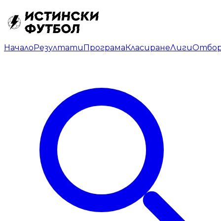
Начало
Резултати
Програма
Класиране
Лиги
Отбо