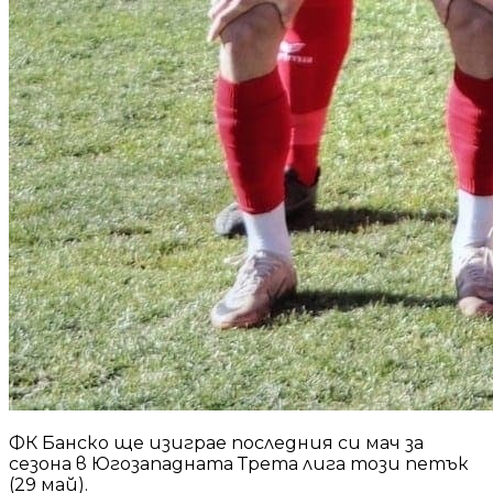
ФК Банско ще изиграе последния си мач за
сезона в Югозападната Трета лига този петък
(29 май).