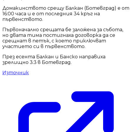
Домакинството срещу Балкан (Ботевград) е от
16:00 часа и е от последния 34 кръг на
първенството.
Първоначално срещата бе заложена за събота,
но двата тима постигнаха договорка да се
срещнат в петък, с което приключват
участието си в първенството.
През есента Балкан и Банско направиха
зрелищно 3:3 в Ботевград.
Източник