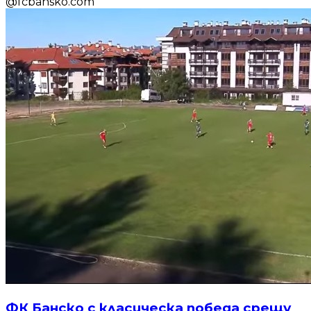
@
fcbansko.com
ФК Банско с класическа победа срещу