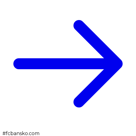
#
fcbansko.com