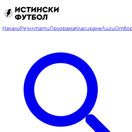
Начало
Резултати
Програма
Класиране
Лиги
Отбо