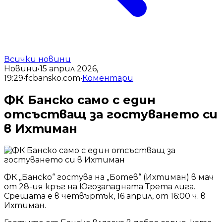
Всички новини
Новини
•
15 април 2026,
19:29
•
fcbansko.com
•
Коментари
ФК Банско само с един
отсъстващ за гостуването си
в Ихтиман
ФК „Банско“ гостува на „Ботев“ (Ихтиман) в мач
от 28-ия кръг на Югозападната Трета лига.
Срещата е в четвъртък, 16 април, от 16:00 ч. в
Ихтиман.