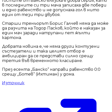
Гостите от Банско влязоха в добра серия, като
в последните си три мача записаха две победи
и едно равенство и не допуснаха гол в нито
един от тези три двубоя.
Старши треньорът Борис Галчев няма да може
да разчита на Тодор Пасков, който е наказан за
един мач заради натрупани пет жълти
картона.
Добрата новина е, че няма други контузени
състезатели и така целият отбор е
амбициран да се представи силно срещу
третия във временното класиране.
През есента „Банско“ направи равенство 0:0
срещу „Ботев“ (Ихтиман) у дома.
Източник