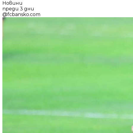
Новини
преди 3 дни
@
fcbansko.com