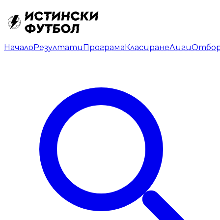
Начало
Резултати
Програма
Класиране
Лиги
Отбо