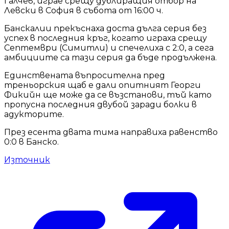
Галчев, играе срещу дублиращия отбор на
Левски в София в събота от 16:00 ч.
Банскалии прекъснаха доста дълга серия без
успех в последния кръг, когато играха срещу
Септември (Симитли) и спечелиха с 2:0, а сега
амбициите са тази серия да бъде продължена.
Единствената въпросителна пред
треньорския щаб е дали опитният Георги
Фикийн ще може да се възстанови, тъй като
пропусна последния двубой заради болки в
адукторите.
През есента двата тима направиха равенство
0:0 в Банско.
Източник