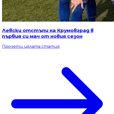
Левски отстъпи на Крумовград в
първия си мач от новия сезон
Прочети цялата статия