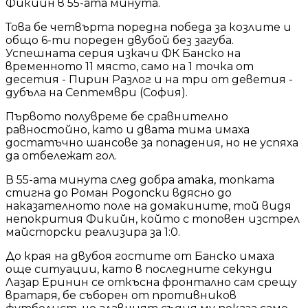
Фикийн в 55-ата минута.
Това бе четвърта поредна победа за козлите и
общо 6-ти пореден двубой без загуба.
Успешната серия изкачи ФК Банско на
временното 11 място, само на 1 точка от
десетия - Пирин Разлог и на три от деветия -
дубъла на Септември (София).
Първото полувреме бе сравнително
равностойно, като и двата тима имаха
достатъчно шансове за попадения, но не успяха
да отбележат гол.
В 55-ата минута след добра атака, топката
стигна до Роман Родопски вдясно до
наказателното поле на домакините, той видя
непокрития Фикийн, който с топовен изстрел
майсторски реализира за 1:0.
До края на двубоя гостите от Банско имаха
още ситуации, като в последните секунди
Лазар Еринин се откъсна фронтално сам срещу
вратаря, бе съборен от противников