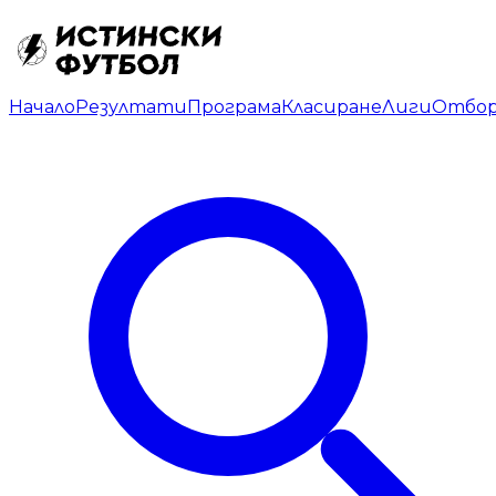
Начало
Резултати
Програма
Класиране
Лиги
Отбо