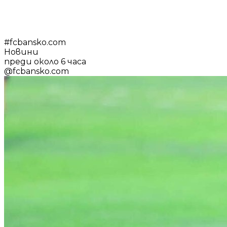
#
fcbansko.com
Новини
преди около 6 часа
@
fcbansko.com