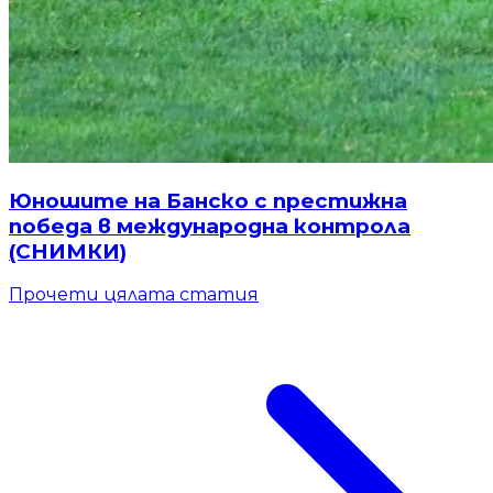
Юношите на Банско с престижна
победа в международна контрола
(СНИМКИ)
Прочети цялата статия