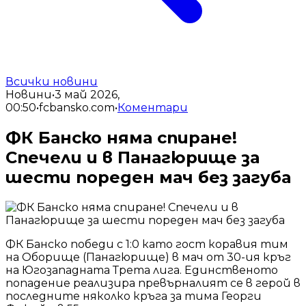
Всички новини
Новини
•
3 май 2026,
00:50
•
fcbansko.com
•
Коментари
ФК Банско няма спиране!
Спечели и в Панагюрище за
шести пореден мач без загуба
ФК Банско победи с 1:0 като гост коравия тим
на Оборище (Панагюрище) в мач от 30-ия кръг
на Югозападната Трета лига. Единственото
попадение реализира превърналият се в герой в
последните няколко кръга за тима Георги