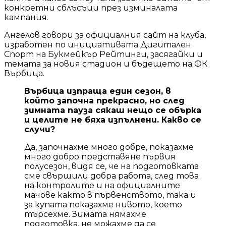
конкретни сблъсъци през изминалата
кампания.
Ангелов говори за официалния сайт на клуба,
изработен по инициативата Дигитален
Спорт на Букмейкър Рейтинги, засягайки и
темата за новия стадион и бъдещето на ФК
Върбица.
Върбица изпраща един сезон, в
който започна прекрасно, но след
зимната пауза сякаш нещо се обърка
и целите не бяха изпълнени. Какво се
случи?
Да, започнахме много добре, показахме
много добро представяне първия
полусезон, видя се, че на подготовката
сме свършили добра работа, след това
на контролите и на официалните
мачове както в първенството, така и
за купата показахме нивото, което
търсехме. Зимата нямахме
подготовка, не можахме да се