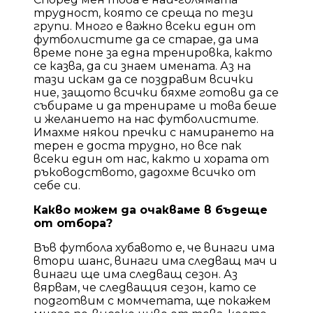
трудност, която се среща по тези
групи. Много е важно всеки един от
футболистите да се старае, да има
време поне за една тренировка, както
се казва, да си знаем имената. Аз на
тази искам да се поздравим всички
ние, защото всички бяхме готови да се
събираме и да тренираме и това беше
и желанието на нас футболистите.
Имахме някои пречки с намирането на
терен е доста трудно, но все пак
всеки един от нас, както и хората от
ръководството, дадохме всичко от
себе си.
Какво можем да очакваме в бъдеще
от отбора?
Във футбола хубавото е, че винаги има
втори шанс, винаги има следващ мач и
винаги ще има следващ сезон. Аз
вярвам, че следващия сезон, като се
подготвим с момчетата, ще покажем