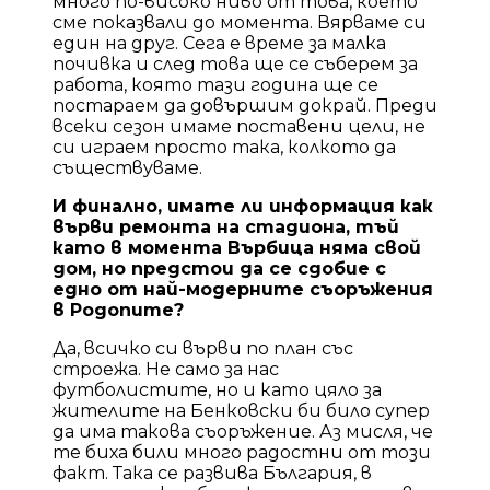
много по-високо ниво от това, което
сме показвали до момента. Вярваме си
един на друг. Сега е време за малка
почивка и след това ще се съберем за
работа, която тази година ще се
постараем да довършим докрай. Преди
всеки сезон имаме поставени цели, не
си играем просто така, колкото да
съществуваме.
И финално, имате ли информация как
върви ремонта на стадиона, тъй
като в момента Върбица няма свой
дом, но предстои да се сдобие с
едно от най-модерните съоръжения
в Родопите?
Да, всичко си върви по план със
строежа. Не само за нас
футболистите, но и като цяло за
жителите на Бенковски би било супер
да има такова съоръжение. Аз мисля, че
те биха били много радостни от този
факт. Така се развива България, в