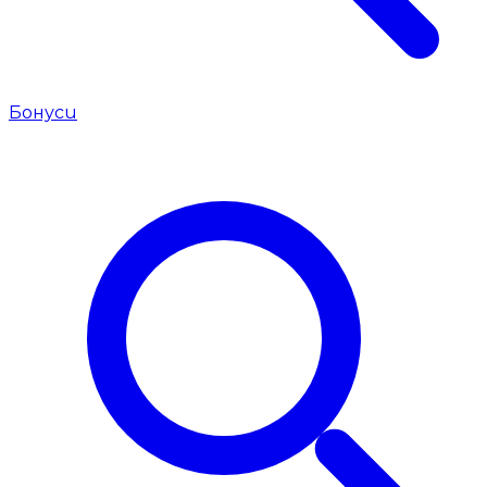
Бонуси