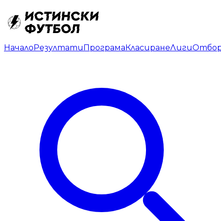
Начало
Резултати
Програма
Класиране
Лиги
Отбо