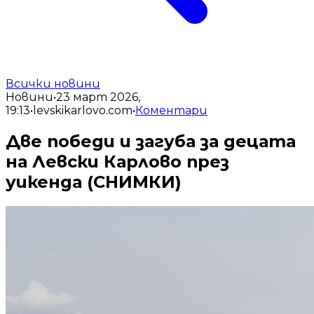
Всички новини
Новини
•
23 март 2026,
19:13
•
levskikarlovo.com
•
Коментари
Две победи и загуба за децата
на Левски Карлово през
уикенда (СНИМКИ)