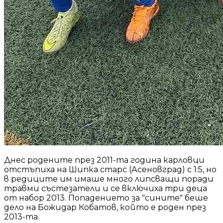
Днес родените през 2011-та година карловци
отстъпиха на Шипка старс (Асеновград) с 1:5, но
в редиците им имаше много липсващи поради
травми състезатели и се включиха три деца
от набор 2013. Попадението за "сините" беше
дело на Божидар Кобатов, който е роден през
2013-та.