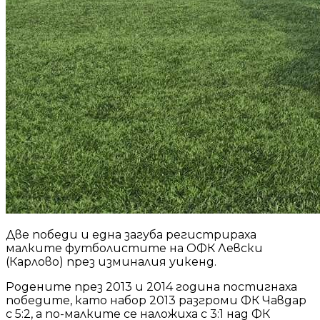
Две победи и една загуба регистрираха
малките футболистите на ОФК Левски
(Карлово) през изминалия уикенд.
Родените през 2013 и 2014 година постигнаха
победите, като набор 2013 разгроми ФК Чавдар
с 5:2, а по-малките се наложиха с 3:1 над ФК